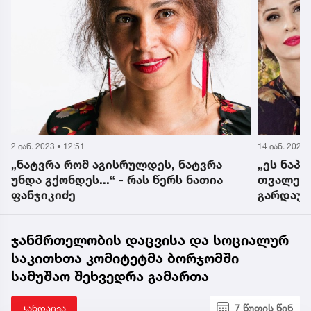
14 იან. 2023 • 7:02
1 იან. 2023 •
„ეს ნაპერწკლებიანი, ანთებული
„ვეცი დ
თვალები ლაპარაკობენ მის
პროცესშ
გარდაუვალ დიდ მომავალზე...“ - ნათია
ფოტო გა
ფანჯიკიძე
ამბავი 
ნათია ფ
ჯანმრთელობის დაცვისა და სოციალურ
საკითხთა კომიტეტმა ბორჯომში
სამუშაო შეხვედრა გამართა
ჯანდაცვა
7 წუთის წინ