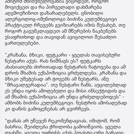
ამიტომ მნიშვნელოვანია ვიცოდეთ, როგორ
მოვიქცეთ და რა პირველადი დახმარება
აღვმოუჩინოთ დაზარალებულს. ცნობილი
ალერგოლოგ-იმუნოლოგი ბიძინა კულუმბეგოვი
პრაქტიკულ რჩევებს გვიზიარებს იმის შესახებ, თუ
როგორ გავუმკლავდეთ ამ მწერების ნაკბენებს
უსაფრთხოდ და თავიდან ავიცილოთ შესაძლო
გართულებები.
"კრაზანა, ბზიკი, ფუტკარი - ყველას თავისებური
ნესტარი აქვს. რას ნიშნავს ეს? ფუტკარს
ახასიათებს ძირითადად ნესტარის ჩატოვება და ამ
დროს შხამის ექსპოზიცია გრძელდება. კრაზანა და
ბზიკი უმეტესად არ ტოვებს ამ ნესტარს, ანუ
"მრავალჯერადია". თუ ნესტარი ჩანს, აუცილებლად
ეს უნდა იყოს ამოღებული და მისი ინსექტიდის და
ამ შხამის ექსპოზიცია არ უნდა გრძელდებოდეს" -
ამბობს ბიძინა კულუმბეგოვი. ნესტრის ამოსაღებად
კი დანის გამოყენებას არ გვირჩევს.
"დანას არ უწევენ რეკომენდაციას, იმიტომ, რომ
ბასრია, შეიძლება ჭრილობა გამოიწვიოს. ყველა
ოჯახში, ყველა უფროსს აქვს პლასტიკური ბარათი.