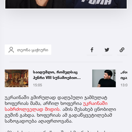
თეონა ყაჭიური
„ძალიან ფრთხილად
„ჩემ
იყავით, ვისთან
კოლეგ
მიდიხართ და ვის
რეკომ
13:03
12 წუთ
ენდობით“ - გოგა მანია
ბიძინ
განმ
უკრაინაში გმირულად დაღუპული ჯამბულატ
მოვი
ხოფერიას მამა, არჩილ ხოფერია
უკრაინაში
ბზიკი
საბრძოლველად მიდის.
ამის შესახებ ცნობილი
ნაკბ
გუშინ გახდა. ხოფერიას ამ გადაწყვეტილებამ
საზოგადოება აღაფრთოვანა.