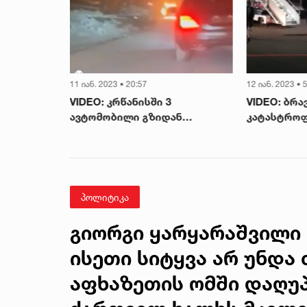
11 იან. 2023 • 20:57
12 იან. 2023 • 
ამის სამ
VIDEO: კრწანისში 3
VIDEO: ბრა
ზა ფეხით
ავტომობილი გზიდან
კატასტრო
ით ვნახე
გადავარდა - ერთს ცეცხლი
დაჯდა თვი
ო ჟვანია
გაუჩნდა
ვიდეოს აქვ
სენებს
ჩუბინიძე
პოლიტიკა
გიორგი ყარყარაშვილი 
ისეთი სიტყვა არ უნდა 
აფხაზეთის ომში დაღუ