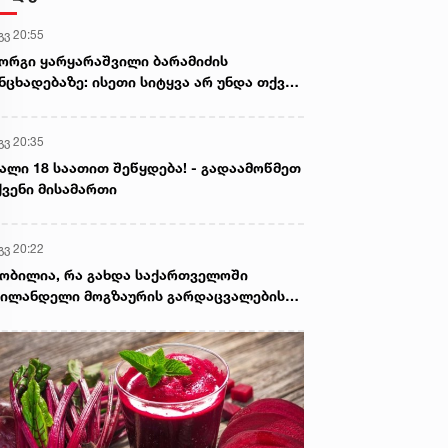
გვ 20:55
ორგი ყარყარაშვილი ბარამიძის
ნცხადებაზე: ისეთი სიტყვა არ უნდა თქვა,
ც ჩრდილს აყენებს აფხაზეთის ომში
ღუპულ მებრძოლებს და ქართველ ხალხს
გვ 20:35
ვლელებად წარმოაჩენს, შენი სიტყვები
ხაზური და რუსული სააგენტოების მიერ
ალი 18 საათით შეწყდება! - გადაამოწმეთ
ის წაღებული და ყველა ქართველს
ვენი მისამართი
ვლელს უწოდებენ
გვ 20:22
ობილია, რა გახდა საქართველოში
ილანდელი მოგზაურის გარდაცვალების
ზეზი