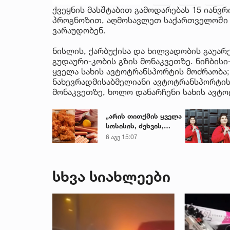
ქვეყნის მასშტაბით გამოდარებას 15 იანვ
პროგნოზით, აღმოსავლეთ საქართველოში 
ვარაუდობენ.
ნისლის, ქარბუქისა და ხილვადობის გაუარ
გუდაური-კობის გზის მონაკვეთზე. ნიჩბი
ყველა სახის ავტოტრანსპორტის მოძრაობა;
ნახევრადმისაბმელიანი ავტოტრანსპორტის
მონაკვეთზე, ხოლო დანარჩენი სახის ავტ
„არის თითქმის ყველა
სოსისის, ძეხვის,
ქათმის „ნაგეთსებსა“
6 აგვ 15:07
და
ნახევარფაბრიკატებში“
- სურსათის
სხვა სიახლეები
უვნებლობის
სპეციალისტის
მიმართვა