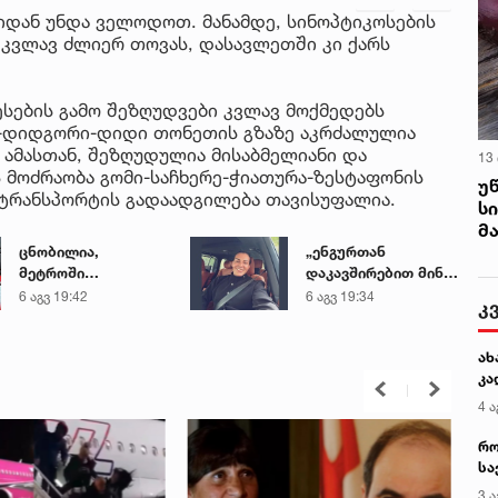
რიდან უნდა ველოდოთ. მანამდე, სინოპტიკოსების
კვლავ ძლიერ თოვას, დასავლეთში კი ქარს
ესების გამო შეზღუდვები კვლავ მოქმედებს
სი-დიდგორი-დიდი თონეთის გზაზე აკრძალულია
 ამასთან, შეზღუდულია მისაბმელიანი და
13
 მოძრაობა გომი-საჩხერე-ჭიათურა-ზესტაფონის
უ
ოტრანსპორტის გადაადგილება თავისუფალია.
ს
მ
ცნობილია,
„ენგურთან
მეტროში
დაკავშირებით მინდა
გარდაცვლილი 21
ვთქვა...“ - გოგა
6 აგვ 19:42
6 აგვ 19:34
კ
წლის მარიამ
მანიას უახლესი
ტყემალაძის
წინასწარმეტყველება
ახ
ექსპერტიზის
კა
დასკვნა
4 ა
რო
სა
კე
3 ა