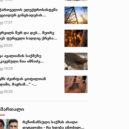
ქართველოს ელექტროსისტემა
ეციალურ განცხადებას
რცელებს
გვ 17:51
ურვილს წერ და დებ... მეორე
იან. 2023 • 20:57
12 იან. 2023 • 5:44
ეს ფურცელი სადღაც ქრება
DEO: კრწანისში 3
VIDEO: ბრავო პილოტებს!
 სურვილი სრულდება...“ -
გვ 20:25
ტომობილი გზიდან
კატასტროფულ გრიგალში
სწაულმოქმედი ტაძარი შიდა
ართლში
დავარდა - ერთს ცეცხლი
დაჯდა თვითმფრინავი - რა
გა ავალიანის საქმეზე
კავებული ნია იმნაძე
უჩნდა
ვიდეოს აქვეყნებს ბესო
ინიკაში გადაჰყავთ
ჩუბინიძე
გვ 19:29
ემს ძვირფას ყოფილთან
დიში, მაგრამ...“ -
ექსანდრა პაიჭაძის
გვ 20:33
ლწრფელი აღიარება
ამართალი
რეზონანსული საქმის ახალი
დეტალები - რა ხდება ცნობილი