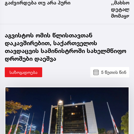
,,მახსოვს, ერთი მნიშვნელოვანი
ზოდიაქო
დეტალი... მადლობა, რომ
მომაყოლეთ...“ - რასთან ასოცირდება
ახალი წელი პეტრე კოლხისთვის
აგვისტოს ომის წლისთავთან
დაკავშირებით, საქართველოს
თავდაცვის სამინისტროში სახელმწიფო
დროშები დაეშვა
საზოგადოება
5 წუთის წინ