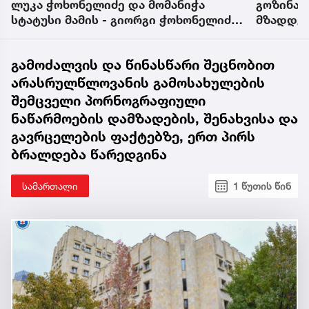
გოზინაყი მთელი წელი
უნდა გვ
მზადდებოდესო" - ბასა ფოცხიშვილი
დამთხვე
საახალწლო დღეებს იხსენებს
გავაკეთ
არ მოვ
გამოძალვის და წინასწარი შეცნობით
არასრულწლოვანის გამოსახულების
შემცველი პორნოგრაფიული
ნაწარმოების დამზადების, შენახვისა და
გავრცელების ფაქტებზე, ერთ პირს
ბრალდება წარედგინა
სამართალი
1 წუთის წინ