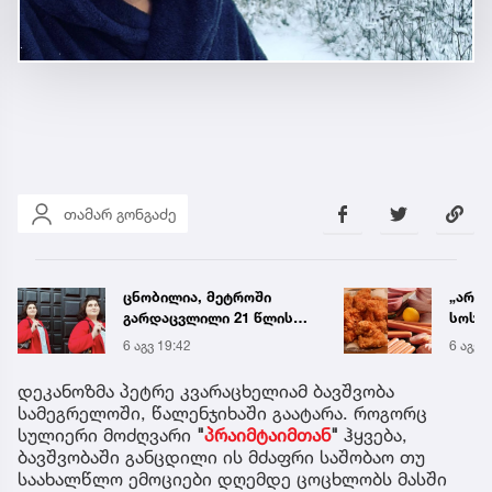
თამარ გონგაძე
„არის თითქმის ყველა
ტრაგე
სოსისის, ძეხვის, ქათმის
ცნობ
„ნაგეთსებსა“ და
დაღუ
6 აგვ 15:07
6 აგვ 
ნახევარფაბრიკატებში“ -
ვინაო
სურსათის უვნებლობის
დეკანოზმა პეტრე კვარაცხელიამ ბავშვობა
სპეციალისტის მიმართვა
სამეგრელოში, წალენჯიხაში გაატარა. როგორც
სულიერი მოძღვარი
"
პრაიმტაიმთან
"
ჰყვება,
ბავშვობაში განცდილი ის მძაფრი საშობაო თუ
საახალწლო ემოციები დღემდე ცოცხლობს მასში