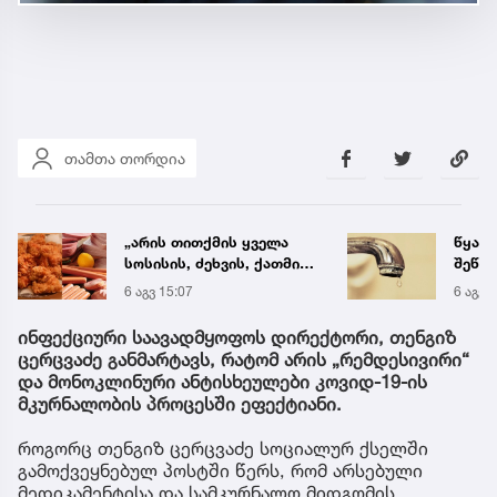
თამთა თორდია
„არის თითქმის ყველა
წყალი
სოსისის, ძეხვის, ქათმის
შეწყდ
„ნაგეთსებსა“ და
გადა
6 აგვ 15:07
6 აგვ 
ნახევარფაბრიკატებში“ -
მისა
სურსათის უვნებლობის
ინფექციური საავადმყოფოს დირექტორი, თენგიზ
სპეციალისტის მიმართვა
ცერცვაძე განმარტავს, რატომ არის „რემდესივირი“
და მონოკლინური ანტისხეულები კოვიდ-19-ის
მკურნალობის პროცესში ეფექტიანი.
როგორც თენგიზ ცერცვაძე სოციალურ ქსელში
გამოქვეყნებულ პოსტში წერს, რომ არსებული
მედიკამენტისა და სამკურნალო მიდგომის