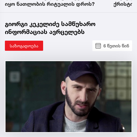
ქრისტიანები ნათლისღების
ვინ არის
დღესასწაულზე ზღვაში მაინც
ავტორიტ
შევიდნენ
აქვს შა
გიორგი კეკელიძე სამწუხარო
ინფორმაციას ავრცელებს
საზოგადოება
6 წუთის წინ