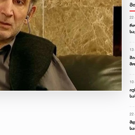
მ
22
რ
ს
13
ში
მო
კა
ღვ
10
იუ
სა
22 
მდ
სა
ორ