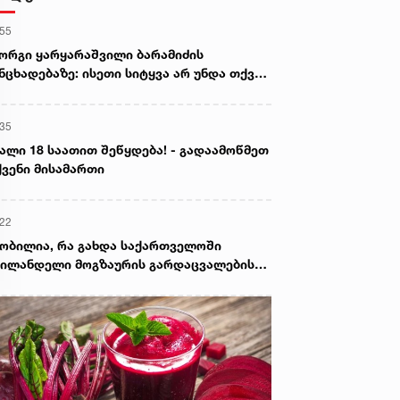
:55
ორგი ყარყარაშვილი ბარამიძის
ნცხადებაზე: ისეთი სიტყვა არ უნდა თქვა,
ც ჩრდილს აყენებს აფხაზეთის ომში
ღუპულ მებრძოლებს და ქართველ ხალხს
:35
ვლელებად წარმოაჩენს, შენი სიტყვები
ხაზური და რუსული სააგენტოების მიერ
ალი 18 საათით შეწყდება! - გადაამოწმეთ
ის წაღებული და ყველა ქართველს
ვენი მისამართი
ვლელს უწოდებენ
:22
ობილია, რა გახდა საქართველოში
ილანდელი მოგზაურის გარდაცვალების
ზეზი