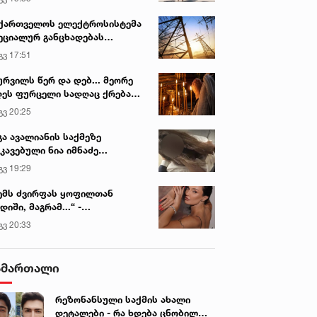
ქართველოს ელექტროსისტემა
ეციალურ განცხადებას
რცელებს
გვ 17:51
ურვილს წერ და დებ... მეორე
ეს ფურცელი სადღაც ქრება
 სურვილი სრულდება...“ -
გვ 20:25
სწაულმოქმედი ტაძარი შიდა
ართლში
გა ავალიანის საქმეზე
კავებული ნია იმნაძე
ინიკაში გადაჰყავთ
გვ 19:29
ემს ძვირფას ყოფილთან
დიში, მაგრამ...“ -
ექსანდრა პაიჭაძის
გვ 20:33
ლწრფელი აღიარება
ამართალი
რეზონანსული საქმის ახალი
დეტალები - რა ხდება ცნობილი