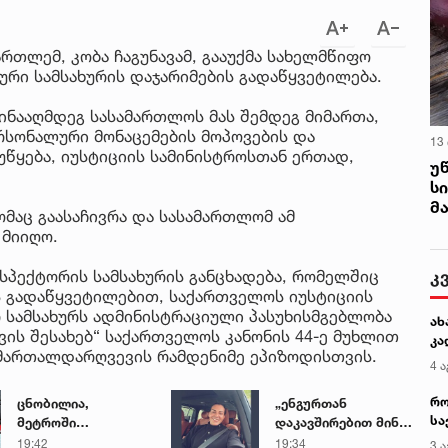
თლემ, კობა ჩაგუნავამ, გააუქმა სახელმწიფო
ური სამსახურის დაჯარიმების გადაწყვეტილება.
წინააღმდეგ სასამართლოს მას შემდეგ მიმართა,
რსონალური მონაცემების მოპოვების და
13
უწყება, იუსტიციის სამინისტროსთან ერთად,
უ
ს
მ
ომაც გაასაჩივრა და სასამართლომ ამ
 მიიღო.
კ
სპექტორის სამსახურის განცხადება, რომელშიც
ს გადაწყვეტილებით, საქართველოს იუსტიციის
 სამსახურს ადმინისტრაციული პასუხისმგებლობა
ახ
ის შესახებ“ საქართველოს კანონის 44-ე მუხლით
კა
მართალდარღვევის რამდენიმე ეპიზოდისთვის.
4 ა
რო
ცნობილია,
„ენგურთან
სა
მეტროში
დაკავშირებით მინდა
კე
გარდაცვლილი 21
ვთქვა...“ - გოგა
19:42
19:34
3 ა