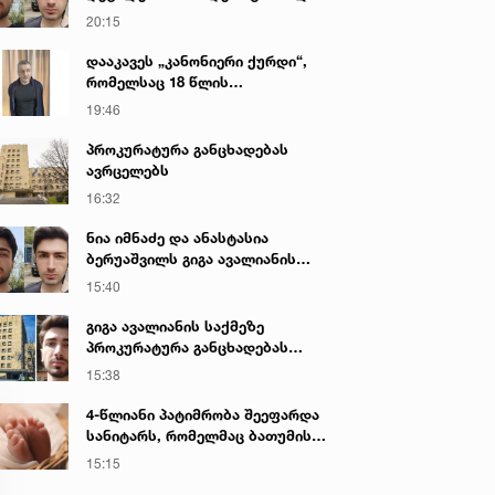
გიგა ავალიანის მკვლელობაზე
20:15
დააკავეს „კანონიერი ქურდი“,
რომელსაც 18 წლის
განმავლობაში ეძებდნენ
19:46
პროკურატურა განცხადებას
ავრცელებს
16:32
ნია იმნაძე და ანასტასია
ბერუაშვილს გიგა ავალიანის
საქმეზე ბრალი წარედგინათ
15:40
გიგა ავალიანის საქმეზე
პროკურატურა განცხადებას
ავრცელებს
15:38
4-წლიანი პატიმრობა შეეფარდა
სანიტარს, რომელმაც ბათუმის
კლინიკის საპირფარეშოში
15:15
იმშობიარა და ახალშობილს