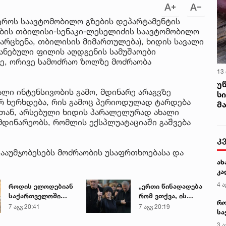
ტროს საავტომობილო გზების დეპარტამენტის
ბის თბილისი-სენაკი-ლესელიძის საავტომობილო
(მარცხენა, თბილისის მიმართულება), ხიდის სავალი
იანებული ფილის აღდგენის სამუშაოები
ე, ორივე სამოძრაო ზოლზე მოძრაობა
13
უ
ალი ინტენსივობის გამო, მდინარე არაგვზე
ს
რ ხერხდება, რის გამოც პერიოდულად ტარდება
მ
სთან, არსებული ხიდის პარალელურად ახალი
მდინარეობს, რომლის ექსპლუატაციაში გაშვება
კ
ააუმჯობესებს მოძრაობის უსაფრთხოებასა და
ახ
კა
4 ა
როდის ელოდებიან
„ერთი წინადადება
საქართველოში
რომ ვთქვა, ის
რო
+40-გრადუსიან
გახდის ნათელს,
7 აგვ 20:41
7 აგვ 20:19
სა
სიცხეს
თუ რატომ იყო ნია
კე
იმნაძე
3 ა