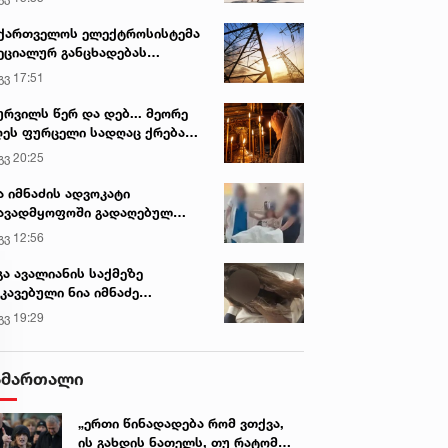
ქართველოს ელექტროსისტემა
ეციალურ განცხადებას
რცელებს
გვ 17:51
ურვილს წერ და დებ... მეორე
ეს ფურცელი სადღაც ქრება
 სურვილი სრულდება...“ -
გვ 20:25
სწაულმოქმედი ტაძარი შიდა
ართლში
ა იმნაძის ადვოკატი
ავადმყოფოში გადაღებულ
დრებს ავრცელებს
გვ 12:56
გა ავალიანის საქმეზე
კავებული ნია იმნაძე
ინიკაში გადაჰყავთ
გვ 19:29
ამართალი
„ერთი წინადადება რომ ვთქვა,
ის გახდის ნათელს, თუ რატომ