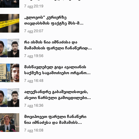
იყო ნია იმნაძე წამქეზებელი...“ -
7 აგვ 20:19
გიგა ავალიანის დედა
„გლოვოს“ კურიერზე
თავდასხმის ფაქტზე შსს-მ
გამოძიება დაიწყო
7 აგვ 20:07
რა ისმის ნია იმნაძისა და
მამამისის ფარული ჩანაწერიდან
- გიგა ავალიანის მკვლელობის
7 აგვ 19:56
საქმე
მასწავლებელ გიგა ავალიანის
საქმეზე საგამოძიებო ორგანო
დაკავებულ არასრულწლოვნებს -
7 აგვ 16:48
ნია იმნაძესა და ანასტასია
ბერუაშვილს 30 დღის
ალექსანდრე გაბაშვილისთვის,
განმავლობაში ფარულად
ასეთი წარსული გამოცდილების
უსმენდა
ადამიანისთვის ინფორმაციის
7 აგვ 16:36
მიწოდება, რომ მასწავლებელი
სექსუალურად ავიწროებდა,
მოვიპოვეთ ფარული ჩანაწერი
ფაქტობრივად, წაქეზება იყო -
ნია იმნაძესა და მამამისს
პროკურორი ნია იმნაძის საქმეზე
შორის, განიხილავდნენ, როგორ
7 აგვ 16:08
ჩაიდინა გაბაშვილმა დანაშაული