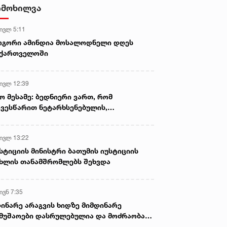
- ნიას მამა ამბობს, რომ
იმოხილვა
არასწორად მოიქცა, თუმცა
მამას ეუბნება, რომ სხვანაირად
 ივლ 5:11
ვერ მოიქცეოდა, თანამედროვე
ეპოქაში სხვანაირად ხდება -
ოგორი ამინდია მოსალოდნელი დღეს
პროკურორი
აქართველოში
 ივლ 12:39
ო მესამე: ბედნიერი ვართ, რომ
ვესწარით ნეტარხსენებულის,
თოლიკოს-პატრიარქ ილია მეორის
აწლს, ვართ მისი მემკვიდრეები
 ივლ 13:22
სტიციის მინისტრი ბათუმის იუსტიციის
ხლის თანამშრომლებს შეხვდა
ივნ 7:35
ინარე არაგვის ხიდზე მიმდინარე
მუშაოები დასრულებულია და მოძრაობა
ივე სამოძრაო ზოლზე აღდგენილია