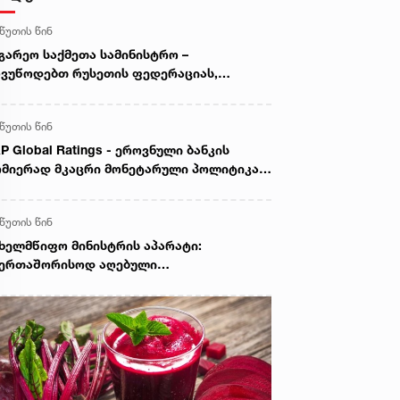
 წუთის წინ
გარეო საქმეთა სამინისტრო –
ვუწოდებთ რუსეთის ფედერაციას,
წყვიტოს საქართველოს ტერიტორიების
ანონო ოკუპაცია და მათი ფაქტობრივი
 წუთის წინ
ექსიისკენ მიმართული ქმედებები
P Global Ratings - ეროვნული ბანკის
მიერად მკაცრი მონეტარული პოლიტიკა
ნფლაციური მოლოდინების სათანადო
ნეზე შენარჩუნებას უწყობს ხელს
 წუთის წინ
ხელმწიფო მინისტრის აპარატი:
აერთაშორისოდ აღებული
ლდებულებების უხეში დარღვევით,
სეთის ფედერაცია ამ დრომდე
ნაგრძობს საქართველოს რეგიონების
ანონო ოკუპაციას