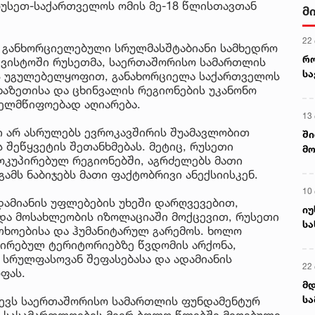
 რუსეთ-საქართველოს ომის მე-18 წლისთავთან
მ
22
გ განხორციელებული სრულმასშტაბიანი სამხედრო
რ
აგვისტოში რუსეთმა, საერთაშორისო სამართლის
ს
ის უგულებელყოფით, განახორციელა საქართველოს
ხაზეთისა და ცხინვალის რეგიონების უკანონო
ხელმწიფოებად აღიარება.
13
ი არ ასრულებს ევროკავშირის შუამავლობით
ში
 შეწყვეტის შეთანხმებას. მეტიც, რუსეთი
მო
კუპირებულ რეგიონებში, აგრძელებს მათი
კა
ამს ნაბიჯებს მათი ფაქტობრივი ანექსიისკენ.
ღვ
10
ამიანის უფლებების უხეში დარღვევებით,
იუ
და მოსახლეობის იზოლაციაში მოქცევით, რუსეთი
სა
ხოებისა და ჰუმანიტარულ გარემოს. ხოლო
ირებულ ტერიტორიებზე წვდომის არქონა,
სრულფასოვან შეფასებასა და ადამიანის
22 
ფას.
მდ
სა
ვევს საერთაშორისო სამართლის ფუნდამენტურ
ორ
ო სასამართლოების მიერ ბოლო წლებში მიღებული