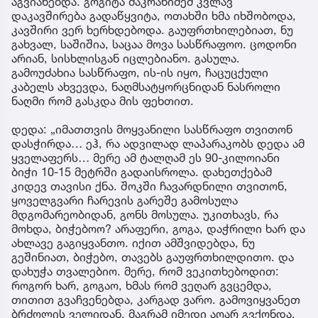
აგვიანებდა. გოგიტა მაკრახიძემ კვლავ
დაკავშირება გადაწყვიტა, ოთახში ხმა იხშობოდა,
კავშირი ვერ ხერხდებოდა. გაუფრთხილებიათ, ნუ
გახვალ, საშიშია, საცაა მოვა სასწრაფოო. ცოდონი
არიან, სისხლისგან იცლებიანო. გასულა.
გამოუძახია სასწრაფო, ის-ის იყო, ჩაცუცქული
კაბელს ახვევდა, ნაღმსატყორცნიდან ნასროლი
ნაღმი რომ გასკდა მის ფეხთით.
დედა: „იმათთვის მოყვანილი სასწრაფო თვითონ
დასჭირდა… ეჰ, რა ადვილად ლაპარაკობს დედა ამ
ყველაფერს… მერე ამ ტალღამ ეს 90-კილოიანი
ბიჭი 10-15 მეტრში გადაისროლა. დახეთქებამ
კიდევ თავისი ქნა. შოკში ჩავარდნილი თვითონ,
ყოველგვარი ჩარევის გარეშე გამოსულა
მდგომარეობიდან, გონს მოსულა. უკითხავს, რა
მოხდა, ბიჭებოო? არაფერი, გოგა, დაჭრილი ხარ და
ახლავე გაგიყვანთო. იქით ამშვიდებდა, ნუ
გეშინიათ, ბიჭებო, თავებს გაუფრთხილდითო. და
დახუჭა თვალებიო. მერე, რომ ვეკითხებოდით:
როგორ ხარ, გოგაო, ხმას რომ ვეღარ გვცემდა,
თითით გვაჩვენებდა, კარგად ვარო. გამოვიყვანეთ
ბრძოლის ველიდან, მაგრამ იმედი აღარ გვქონდა,