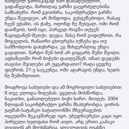
ნამდვილ ჯარისკაცად ხარ დაბადებულიო,
გადაწყვიტა, მართლაც ჯარში გაეგრძელებინა
სამსახური. რომ გვითხრა, საკონტრაქტო ჯარში
უნდა შევიდეო, არ მინდოდა, ვეხვეწებოდი, რასაც
ჩვენ ვჭამთ, ის ჭამე, ოღონდ ნუ შეხვალ, ომი რომ
დაიწყოს, ხომ იცი, პირველ რიგში თქვენ
წაგიყვანენ-მეთქი. დედა, მასე რომ ვიფიქროთ, რა
მოგველის, რანაირი ცხოვრება იქნება და თუ
სამშობლოს დასჭირდა, ეგ მსხვერპლიც უნდა
გავიღოთ, მარტო შენ ხომ არ გიყვარს შენი შვილი,
აფხაზეთში რომ ბიჭები დაიღუპნენ, იმათ დედებს
თავისი შვილები არ უყვარდათო? რაღა ცუდზე
ფიქრობ, 21-ე საუკუნეა, ომი აღარავის უნდა, ხელს
ნუ შემიშლითო.
მოაგროვა საბუთები და ამ მოგროვილი საბუთებით
9 თვე ელოდა მიღებას. ყველას მოსწონდა,
ნაკითხი, განათლებული ბიჭი ხარო. მიიღეს. 2004
წლიდან საკონტრაქტო ჯარში მსახურობდა. გორის
ჯავშან-სატანკო ბატალიონში მზვერავების
ოცეულში მეკავშირედ იყო. უბედნიერესი კაცი იყო
პირველი ხელფასი რომ აიღო, არც ერთი კაპიკი
თვითონ არ მოუხმარია, ყოველთვის ოჯახზე