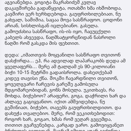
აგვიანებდა. გოგიტა მაკრახიძემ კვლავ
დაკავშირება გადაწყვიტა, ოთახში ხმა იხშობოდა,
კავშირი ვერ ხერხდებოდა. გაუფრთხილებიათ, ნუ
გახვალ, საშიშია, საცაა მოვა სასწრაფოო. ცოდონი
არიან, სისხლისგან იცლებიანო. გასულა.
გამოუძახია სასწრაფო, ის-ის იყო, ჩაცუცქული
კაბელს ახვევდა, ნაღმსატყორცნიდან ნასროლი
ნაღმი რომ გასკდა მის ფეხთით.
დედა: „იმათთვის მოყვანილი სასწრაფო თვითონ
დასჭირდა… ეჰ, რა ადვილად ლაპარაკობს დედა ამ
ყველაფერს… მერე ამ ტალღამ ეს 90-კილოიანი
ბიჭი 10-15 მეტრში გადაისროლა. დახეთქებამ
კიდევ თავისი ქნა. შოკში ჩავარდნილი თვითონ,
ყოველგვარი ჩარევის გარეშე გამოსულა
მდგომარეობიდან, გონს მოსულა. უკითხავს, რა
მოხდა, ბიჭებოო? არაფერი, გოგა, დაჭრილი ხარ და
ახლავე გაგიყვანთო. იქით ამშვიდებდა, ნუ
გეშინიათ, ბიჭებო, თავებს გაუფრთხილდითო. და
დახუჭა თვალებიო. მერე, რომ ვეკითხებოდით:
როგორ ხარ, გოგაო, ხმას რომ ვეღარ გვცემდა,
თითით გვაჩვენებდა, კარგად ვარო. გამოვიყვანეთ
ბრძოლის ველიდან, მაგრამ იმედი აღარ გვქონდა,