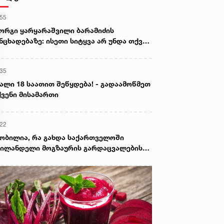
:55
ორგი ყარყარაშვილი ბარამიძის
ნცხადებაზე: ისეთი სიტყვა არ უნდა თქვა,
ც ჩრდილს აყენებს აფხაზეთის ომში
ღუპულ მებრძოლებს და ქართველ ხალხს
:35
ვლელებად წარმოაჩენს, შენი სიტყვები
ხაზური და რუსული სააგენტოების მიერ
ალი 18 საათით შეწყდება! - გადაამოწმეთ
ის წაღებული და ყველა ქართველს
ვენი მისამართი
ვლელს უწოდებენ
:22
ობილია, რა გახდა საქართველოში
ილანდელი მოგზაურის გარდაცვალების
ზეზი