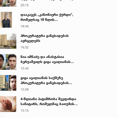
გიგა ავალიანის მკვლელობაზე
20:15
დააკავეს „კანონიერი ქურდი“,
რომელსაც 18 წლის
განმავლობაში ეძებდნენ
19:46
პროკურატურა განცხადებას
ავრცელებს
16:32
ნია იმნაძე და ანასტასია
ბერუაშვილს გიგა ავალიანის
საქმეზე ბრალი წარედგინათ
15:40
გიგა ავალიანის საქმეზე
პროკურატურა განცხადებას
ავრცელებს
15:38
4-წლიანი პატიმრობა შეეფარდა
სანიტარს, რომელმაც ბათუმის
კლინიკის საპირფარეშოში
15:15
იმშობიარა და ახალშობილს