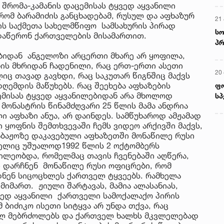
 შრომა-კამანის დაცემისას ტყვედ აყვანილი
რომ ბარამიძის განცხადებამ, რუსულ და აფხაზურ
21 
ბის საქმეთა სახელმწიფო სამსახურის პირად
სო
 დაწერონ ქართველების მისამართით.
პრ
ერ
ბიდან ანგელოზი არცერთი მხარე არ ყოფილა,
ის მხრიდან ჩადენილი, რაც ერთ-ერთი ასეთი
20
ც თავად გავხდი, რაც საკუთარ წიგნშიც მაქვს
ღემდის მაწუხებს. რაც შეეხება აფხაზების
ფ
ემისას ტყვედ აყვანილებიდან არა მხოლოდ
სპ
მონასტრის წინამძღვარი 25 წლის მამა ანდრია
 აფხაზი ანუა, არ დაინდეს. სამწუხაროდ ამჟამად
 ყოფნის შემთხვევაში ჩემს ვიდეო არქივში მაქვს,
საბაჟოზე დაკავებული აფხაზეთში მონაწილე რუსი
მელიც უშუალოდ1992 წლის 2 ოქტომბერს
წილეობდა, რომელმაც თავის ჩვენებაში აღწერა,
ი დარჩნენ მონაწილე რუსი ოფიცრები, რომ
ნენ სიცოცხლეს ქართველ ტყვეებს. რამხელა
იმართ. ჟიული შარტავას, მამია ალასანიას,
ყვედ აყვანილი ქართველი სამოქალაქო პირის
 ბიძიკო ისეთი სიტყვა არ უნდა თქვა, რაც
ულ მებრძოლებს და ქართველ ხალხს მკვლელებად