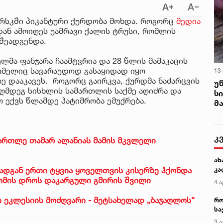
რსკში პიკანტური ქურდობა მოხდა. როგორც
მედია
ნ ამოიღეს უამრავი ქალის ტრუსი, რომლის
შეადგენდა.
ლმა ფანჯარა ჩაამტვრია და 28 წლის მამაკაცის
ომელიც სავარაუდოდ გასაყიდად იყო
13
 დააკავეს. როგორც გაირკვა, ქურდმა ნაძარცვის
უ
აღმდეგ სისხლის სამართლის საქმე აღიძრა და
ს
ო ექვს წლამდე პატიმრობა ემუქრება.
მ
კ
მართლე თამარ ალანიას მამის მკვლელი
ახ
რადგან ერთი ტყვია ყოველთვის კისერზე ჰქონდა
კა
ს ომის დროს დაკარგული გმირის შვილი
4 ა
 ეკლესიის მოძღვარი - მეტსახელად „ბაჯაღლოს“
რო
სა
კე
3 ა