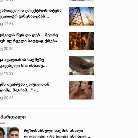
ქართველოს ელექტროსისტემა
ეციალურ განცხადებას
რცელებს
გვ 17:51
ურვილს წერ და დებ... მეორე
ეს ფურცელი სადღაც ქრება
 სურვილი სრულდება...“ -
გვ 20:25
სწაულმოქმედი ტაძარი შიდა
ართლში
გა ავალიანის საქმეზე
კავებული ნია იმნაძე
ინიკაში გადაჰყავთ
გვ 19:29
ემს ძვირფას ყოფილთან
დიში, მაგრამ...“ -
ექსანდრა პაიჭაძის
გვ 20:33
ლწრფელი აღიარება
ამართალი
რეზონანსული საქმის ახალი
დეტალები - რა ხდება ცნობილი