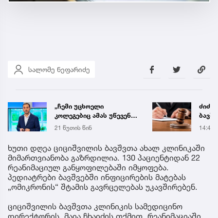
სალომე ნეფარიძე
ძიძამ ორ წლამდე ასაკის
„ძალ
ბავშვებზე სექსუალური
იყავი
ძალადობა გადაიღო -
მიდი
14:49
13:03
სასამართლომ მას 70
ენდობ
წლით პატიმრობა
ხუთი დღეა ციციშვილის ბავშვთა ახალ კლინიკაში
მიუსაჯა
მიმართვიანობა გაზრდილია. 130 პაციენტიდან 22
რეანიმაციულ განყოფილებაში იმყოფება.
პედიატრები ბავშვებში ინფიცირების მატებას
„ომიკრონის“ შტამის გავრცელებას უკავშირებენ.
ციციშვილის ბავშვთა კლინიკის სამედიცინო
დირექტორის, მაია ჩხაიძის თქმით, რეანიმაციაში