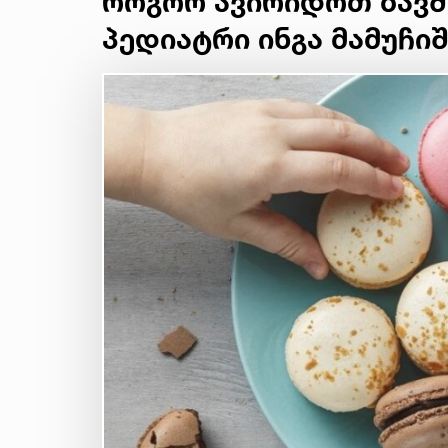
როგორ ავირიდოთ ბავშ
პედიატრი ინგა მამუჩი