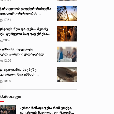
ქართველოს ელექტროსისტემა
ეციალურ განცხადებას
რცელებს
გვ 17:51
ურვილს წერ და დებ... მეორე
ეს ფურცელი სადღაც ქრება
 სურვილი სრულდება...“ -
გვ 20:25
სწაულმოქმედი ტაძარი შიდა
ართლში
ა იმნაძის ადვოკატი
ავადმყოფოში გადაღებულ
დრებს ავრცელებს
გვ 12:56
გა ავალიანის საქმეზე
კავებული ნია იმნაძე
ინიკაში გადაჰყავთ
გვ 19:29
ამართალი
„ერთი წინადადება რომ ვთქვა,
ის გახდის ნათელს, თუ რატომ