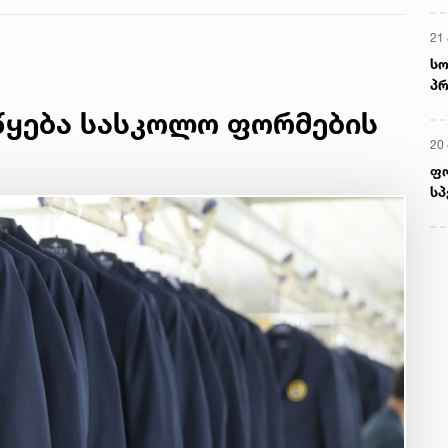
21 
სო
პრ
ერ
წყება სასკოლო ფორმების
20
ფ
სპ