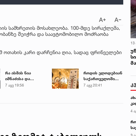
თის სამხრეთის მოსახლეობა. 100-მდე სირაქლემა,
ობანზე შეიჭრა და საავტომობილო მოძრაობა
13
უ
მ ოთახის კარი დარჩენია ღია, სადაც ფრინველები
ს
მ
რა ისმის ნია
როდის ელოდებიან
იმნაძისა და
საქართველოში
კ
მამამისის ფარული
+40-გრადუსიან
7 აგვ 19:56
7 აგვ 20:41
ჩანაწერიდან - გიგა
სიცხეს
ავალიანის
ახ
მკვლელობის საქმე
კა
4 ა
რო
სა
კე
3 ა