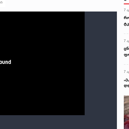
ლი
7 ა
რო
ტკ
გვ
7 ა
ცნ
ფო
7 ა
„ე
დღ
ყო
გი
წე