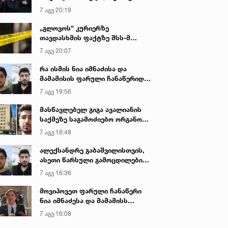
იყო ნია იმნაძე წამქეზებელი...“ -
7 აგვ 20:19
გიგა ავალიანის დედა
„გლოვოს“ კურიერზე
თავდასხმის ფაქტზე შსს-მ
გამოძიება დაიწყო
7 აგვ 20:07
რა ისმის ნია იმნაძისა და
მამამისის ფარული ჩანაწერიდან
- გიგა ავალიანის მკვლელობის
7 აგვ 19:56
საქმე
მასწავლებელ გიგა ავალიანის
საქმეზე საგამოძიებო ორგანო
დაკავებულ არასრულწლოვნებს -
7 აგვ 16:48
ნია იმნაძესა და ანასტასია
ბერუაშვილს 30 დღის
ალექსანდრე გაბაშვილისთვის,
განმავლობაში ფარულად
ასეთი წარსული გამოცდილების
უსმენდა
ადამიანისთვის ინფორმაციის
7 აგვ 16:36
მიწოდება, რომ მასწავლებელი
სექსუალურად ავიწროებდა,
მოვიპოვეთ ფარული ჩანაწერი
ფაქტობრივად, წაქეზება იყო -
ნია იმნაძესა და მამამისს
პროკურორი ნია იმნაძის საქმეზე
შორის, განიხილავდნენ, როგორ
7 აგვ 16:08
ჩაიდინა გაბაშვილმა დანაშაული