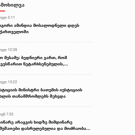
- ნიას მამა ამბობს, რომ
იმოხილვა
არასწორად მოიქცა, თუმცა
მამას ეუბნება, რომ სხვანაირად
 ივლ 5:11
ვერ მოიქცეოდა, თანამედროვე
ეპოქაში სხვანაირად ხდება -
ოგორი ამინდია მოსალოდნელი დღეს
პროკურორი
აქართველოში
 ივლ 12:39
ო მესამე: ბედნიერი ვართ, რომ
ვესწარით ნეტარხსენებულის,
თოლიკოს-პატრიარქ ილია მეორის
აწლს, ვართ მისი მემკვიდრეები
 ივლ 13:22
სტიციის მინისტრი ბათუმის იუსტიციის
ხლის თანამშრომლებს შეხვდა
ივნ 7:35
ინარე არაგვის ხიდზე მიმდინარე
მუშაოები დასრულებულია და მოძრაობა
ივე სამოძრაო ზოლზე აღდგენილია