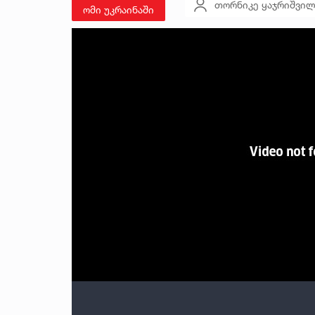
თორნიკე ყაჯრიშვი
ომი უკრაინაში