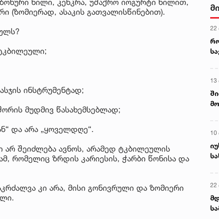
ზონური ხილი, კენკრა, უშაქრო იოგურტი ხილით,
მ
რი (ზომიერად, ასაკის გათვალისწინებით).
22
ეულს?
რ
ტკბილეული;
ს
13
სჯის ინსტრუმენტად;
ში
მო
შორის მუდმივ წასახემსებლად;
კა
ღვ
ნ“ და არა „ყოველდღე“.
10
იუ
ი არ შეიძლება ავნოს, არამედ ტკბილეულის
სა
, რომელიც ზრდის კარიესის, ჭარბი წონისა და
22 
კრძალვა კი არა, მისი გონივრული და ზომიერი
ილი.
მდ
სა
ორ