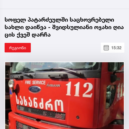
სოფელ პატარძეულში საცხოვრებელი
სახლი დაიწვა - შვიდსულიანი ოჯახი ღია
ცის ქვეშ დარჩა
რეგიონი
15:32