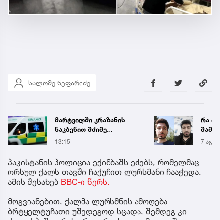
სალომე ნეფარიძე
მარტვილში კრაზანის
რა ის
ნაკბენით მძიმე
მამა
მდგომარეობაში მყოფი
ჩანაწ
13:15
7 აგვ 
ახალგაზრდა
ავალ
გადაარჩინეს
საქმე
პაკისტანის პოლიცია ექიმბაშს ეძებს, რომელმაც
ორსულ ქალს თავში ჩაქუჩით ლურსმანი ჩააჭედა.
ამის შესახებ
BBC-ი წერს.
მოგვიანებით, ქალმა ლურსმნის ამოღება
ბრტყელტუჩათი უშედეგოდ სცადა, შემდეგ კი