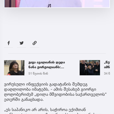
გიგა ავალიანის დედა
„წუხე
ნანა ჟორჟოლიანს:
იმნაძ
დადგება დრო და
ბერუ
51 წუთის წინ
34 წუთ
დღევანდელი „პოსტაობა“
გავათ
საკუთარ თავთან
ფეისბ
ვირუსული ინფექციის გადატანის შემდეგ
შეგარცხვენთ, ეს არის
- რას
დაღლილობა იმატებს, - ამის შესახებ გიორგი
დანაშაულის ტოლფასი
ღოღობერიძემ „დილა მშვიდობისა საქართველოს“
შეცდომა, რომლის
ეთერში განაცხადა.
გამოსწორება
შეუძლებელია
„ეს საპანიკო არ არის, საჭიროა ექიმთან