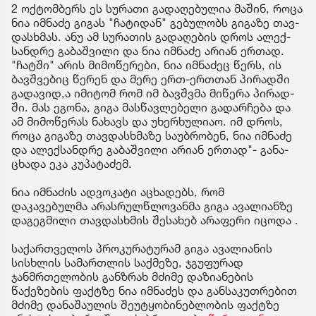
2 ოქ­ტომ­ბერს ეს სუ­რა­თი გა­და­ღე­ბუ­ლია მა­შინ, როცა
ნია იმ­ნა­ძე გი­გას "ჩა­ტი­დან" გე­ბუ­ლობს გი­გა­ზე თავ­
დას­ხმას. ანუ ამ სუ­რა­თის გა­და­ღე­ბის დროს ალექ­
სან­დრე გა­ბაშ­ვი­ლი და ნია იმ­ნა­ძე არი­ან ერ­თად.
"ჩატ­ში" არის მი­მო­წე­რე­ბი, ნია იმ­ნა­ძეც წერს, ის
ბავ­შვე­ბიც წე­რენ და მერე ერთ-ერ­თთან პი­რად­ში
გა­და­ვი­დ,ა იმი­ტომ რომ იმ ბავ­შვმა მი­წე­რა პი­რად­
ში. მას ეგო­ნა, გიგა მას­წავ­ლე­ბე­ლი გა­დარ­ჩე­ბა და
ამ მი­მო­წე­რას ნა­ხავს და უხერ­ხუ­ლი­აო. იმ დროს,
როცა გი­გა­ზე თავ­დას­ხმა­ზე სა­უბ­რო­ბენ, ნია იმ­ნა­ძე
და ალექ­სან­დრე გა­ბაშ­ვი­ლი არი­ან ერ­თად"- გა­ნა­
ცხა­და ეკა კუ­პა­ტა­ძემ.
ნია იმნაძის ადვოკატი აცხადებს, რომ
დაკავებულმა არასრულწლოვანმა გიგა ავალიანზე
დაგეგმილი თავდასხმის შესახებ არაფერი იცოდა .
საქართველოს პროკურატურამ გიგა ავალიანის
სისხლის სამართლის საქმეზე, ჯგუფურად
ჯანმრთელობის განზრახ მძიმე დაზიანების
წაქეზების ფაქტზე ნია იმნაძეს და განსაკუთრებით
მძიმე დანაშაულის შეუტყობინებლობის ფაქტზე