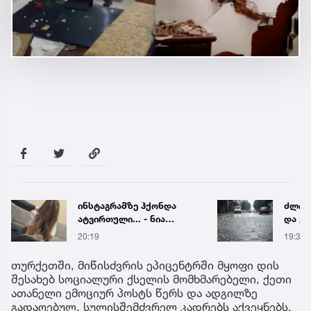
ინსტაგრამზე ჰქონდა
ძლიერ
ატვირთული... - ნია
და ქა
იმნაძის რომელ ფოტოზე
რეგი
20:19
19:38
საუბრობს გიგა
წყალ
ავალიანის დედა
მეწყ
თურქეთში, მიწისძვრის ეპიცენტრში მყოფი დის
შესახებ სოციალური ქსელის მომხმარებელი, ქეთი
ათანელი ემოციურ პოსტს წერს და ადგილზე
გადაღებულ, სულისშემძვრელ კადრებს აქვეყნებს.