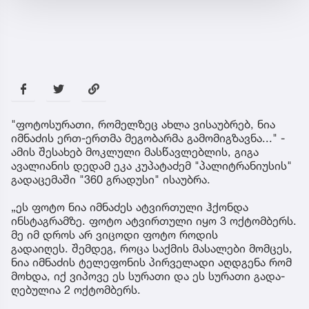
"ფოტოსურათი, რომელზეც ახლა ვისაუბრებ, ნია
იმნაძის ერთ-ერთმა მეგობარმა გამომიგზავნა..." -
ამის შესახებ მოკლული მასწავლებლის, გიგა
ავალიანის დედამ ეკა კუპატაძემ "პალიტრანიუსის"
გადაცემაში "360 გრადუსი" ისაუბრა.
„ეს ფოტო ნია იმნაძეს ატვირთული ჰქონდა
ინსტაგრამზე. ფოტო ატვირთული იყო 3 ოქტომბერს.
მე იმ დროს არ ვიცოდი ფოტო როდის
გადაიღეს. შემ­დეგ, როცა საქ­მის მა­სა­ლე­ბი მომ­ცეს,
ნია იმ­ნა­ძის ტე­ლე­ფო­ნის პირ­ვე­ლა­დი აღ­დგე­ნა რომ
მოხ­და, იქ ვი­პო­ვე ეს სუ­რა­თი და ეს სუ­რა­თი გა­და­
ღე­ბუ­ლია 2 ოქ­ტომ­ბერს.