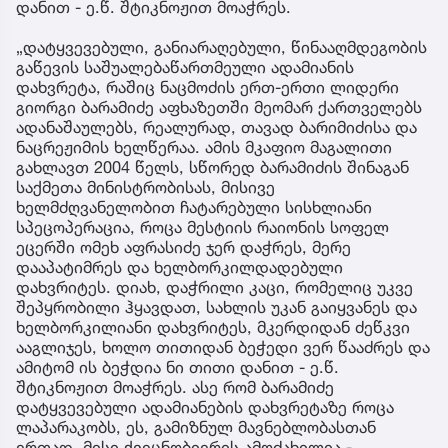
დანით - ე.წ. შტიკნოჟით მოაჭრეს.
„დატყვევებული, განიარაღებული, წინააღმდეგობის
გაწევის საშუალებაწართმეული ადამიანის
დახვრეტა, რაშიც ნაცმოძის ერთ-ერთი ლიდერი
გიორგი ბარამიძე აფხაზეთში მეომარ ქართველებს
ადანაშაულებს, რეალურად, თავად ბარიმიძისა და
ნაცრეჟიმის ხელწერაა. ამის მკაფიო მაგალითი
გახლავთ 2004 წელს, სწორედ ბარამიძის შინაგან
საქმეთა მინისტრობისას, მისივე
ხელმძღვანელობით ჩატარებული სისხლიანი
სპეცოპერაცია, როცა მესტიის რაიონის სოფელ
ეცერში ომეხ აფრასიძე ჯერ დაჭრეს, მერე
დააპატიმრეს და ხელბორკილდადებული
დახვრიტეს. დიახ, დაჭრილი კაცი, რომელიც უკვე
შეპყრობილი ჰყავდათ, სახლის უკან გაიყვანეს და
ხელბორკილიანი დახვრიტეს, მკერდიდან ძეწკვი
ააგლიჯეს, ხოლო თითიდან ბეჭედი ვერ წააძრეს და
ამიტომ ის ბეჭდია ნი თითი დანით - ე.წ.
შტიკნოჟით მოაჭრეს. ასე რომ ბარამიძე
დატყვევებული ადამიანების დახვრეტაზე როცა
ლაპარაკობს, ეს, გამიზნულ მავნებლობასთან
ერთად, მისი ქვეცნობიერის ამოძახილია -