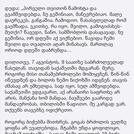
დედა: „პირველი თვითონ წამოხტა და
გვამშვიდებდა, ნუ გეშინიათ, მანევრებიაო. მალე
დაურეკეს, განგაშია, ჩამოდიო. წასასვლელად რომ
გაემზადა, ვკითხე, რა იყო, შვილო, გამოგიძახეს-
მეთქი? წავედი, ნანო, სამშობლოს დასაცავად, ნუ
გეშინია, ორ დღეში აქ ვიქნებიო. წავიდა ჩემი
შვილი და თვალით აღარ მინახავს. მართლაც
ორიოდ დღეში დაბრუნდა…
დილითვე, 7 აგვისტოს, 9 საათზე საბრძოლველად
წასულან. თავიდან საქაშეთში მდგარან. მერე,
როგორც მისი თანამებრძოლები მომიყვნენ, წინ-წინ
იწევდნენ და ბოლოს ზემო ნიქოზში იდგნენ. თავის
ძმასაც არ უმხელდა, სად იყო, სულ ამშვიდებდა,
საქაშეთში ვდგავართ, აქ არანაირი საფრთხე არ
არის, მანქანა ხომ მანდაა, ბავშვები გაარიდე
მანდაურობას, თბილისში წადითო. მე კარგად ვარ,
თქვენს თავებზე იფიქრეთო.
როგორც ბიჭებმა მითხრეს, გოგას ბრძოლის ველზე
ყოფნა არ ევალებოდა, შტაბში უნდა ყოფილიყო,
მაგრამ უთქვამს: – სადაც ჩემი ოცეულის 19 ბიჭი