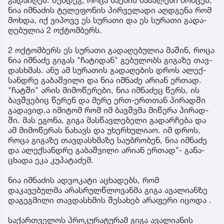
გადაიღეს. შემ­დეგ, როცა საქ­მის მა­სა­ლე­ბი მომ­ცეს,
ნია იმ­ნა­ძის ტე­ლე­ფო­ნის პირ­ვე­ლა­დი აღ­დგე­ნა რომ
მოხ­და, იქ ვი­პო­ვე ეს სუ­რა­თი და ეს სუ­რა­თი გა­და­
ღე­ბუ­ლია 2 ოქ­ტომ­ბერს.
2 ოქ­ტომ­ბერს ეს სუ­რა­თი გა­და­ღე­ბუ­ლია მა­შინ, როცა
ნია იმ­ნა­ძე გი­გას "ჩა­ტი­დან" გე­ბუ­ლობს გი­გა­ზე თავ­
დას­ხმას. ანუ ამ სუ­რა­თის გა­და­ღე­ბის დროს ალექ­
სან­დრე გა­ბაშ­ვი­ლი და ნია იმ­ნა­ძე არი­ან ერ­თად.
"ჩატ­ში" არის მი­მო­წე­რე­ბი, ნია იმ­ნა­ძეც წერს, ის
ბავ­შვე­ბიც წე­რენ და მერე ერთ-ერ­თთან პი­რად­ში
გა­და­ვი­დ,ა იმი­ტომ რომ იმ ბავ­შვმა მი­წე­რა პი­რად­
ში. მას ეგო­ნა, გიგა მას­წავ­ლე­ბე­ლი გა­დარ­ჩე­ბა და
ამ მი­მო­წე­რას ნა­ხავს და უხერ­ხუ­ლი­აო. იმ დროს,
როცა გი­გა­ზე თავ­დას­ხმა­ზე სა­უბ­რო­ბენ, ნია იმ­ნა­ძე
და ალექ­სან­დრე გა­ბაშ­ვი­ლი არი­ან ერ­თად"- გა­ნა­
ცხა­და ეკა კუ­პა­ტა­ძემ.
ნია იმნაძის ადვოკატი აცხადებს, რომ
დაკავებულმა არასრულწლოვანმა გიგა ავალიანზე
დაგეგმილი თავდასხმის შესახებ არაფერი იცოდა .
საქართველოს პროკურატურამ გიგა ავალიანის