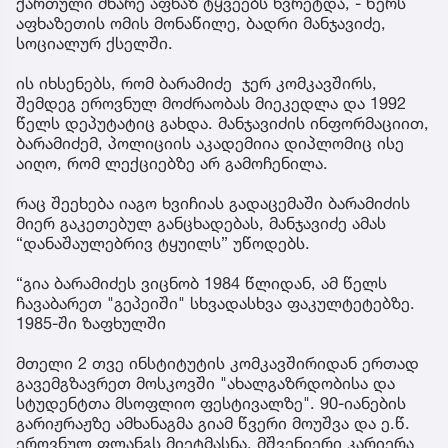
ქართული მხარე აფხაზ ტყვეებს ხვრეტდა, - წერს
აფხაზეთის ომის მონაწილე, ბადრი მანჯავიძე,
სოციალურ ქსელში.
ის იხსენებს, რომ ბარამიძე ჯერ კომკავშირს,
შემდეგ ეროვნულ მოძრაობას მიეკედლა და 1992
წელს დეპუტატიც გახდა. მანჯავიძის ინფორმაციით,
ბარამიძემ, პოლიციის აკადემიია დიპლომიც ისე
აიღო, რომ ლექციებზე არ გამოჩენილა.
რაც შეეხება იაგო ხვიჩიას გადაცემაში ბარამიძის
მიერ გაკეთებულ განცხადებას, მანჯავიძე ამას
“დანაშაულებრივ ტყუილს” უწოდებს.
“გია ბარამიძეს ვიცნობ 1984 წლიდან, ამ წელს
ჩავაბარეთ "გეპეიში" სხვადასხვა ფაკულტეტებზე.
1985-ში ზაფხულში
მთელი 2 თვე ინსტიტუტის კომკავშირიდან ერთად
გავემგზავრეთ მოსკოვში "ახალგაზრდობისა და
სტუდენტთა მსოფლიო ფესტივალზე". 90-იანების
გარიჟრაჟზე ამხანაგმა გიამ წვერი მოუშვა და ე.წ.
ეროვნულ ფლანგს მიეტმასნა, მშვენიერი კარიერა