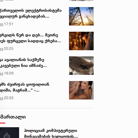
ქართველოს ელექტროსისტემა
ეციალურ განცხადებას
რცელებს
გვ 17:51
ურვილს წერ და დებ... მეორე
ეს ფურცელი სადღაც ქრება
 სურვილი სრულდება...“ -
გვ 20:25
სწაულმოქმედი ტაძარი შიდა
ართლში
გა ავალიანის საქმეზე
კავებული ნია იმნაძე
ინიკაში გადაჰყავთ
გვ 19:29
ემს ძვირფას ყოფილთან
დიში, მაგრამ...“ -
ექსანდრა პაიჭაძის
გვ 20:33
ლწრფელი აღიარება
ამართალი
პოლიციამ კომპიუტერული
მონაცემების ხელყოფის