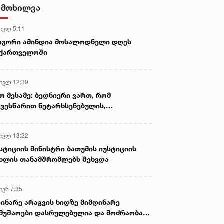
გავრცელების ფაქტებზე, ერთ
იმოხილვა
პირს ბრალდება წარედგინა
 ივლ 5:11
ოგორი ამინდია მოსალოდნელი დღეს
აქართველოში
 ივლ 12:39
ო მესამე: ბედნიერი ვართ, რომ
ვესწარით ნეტარხსენებულის,
თოლიკოს-პატრიარქ ილია მეორის
აწლს, ვართ მისი მემკვიდრეები
 ივლ 13:22
სტიციის მინისტრი ბათუმის იუსტიციის
ხლის თანამშრომლებს შეხვდა
ივნ 7:35
ინარე არაგვის ხიდზე მიმდინარე
მუშაოები დასრულებულია და მოძრაობა
ივე სამოძრაო ზოლზე აღდგენილია