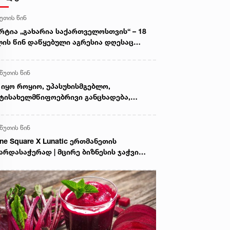
წუთის წინ
რტია „გახარია საქართველოსთვის“ – 18
ის წინ დაწყებული აგრესია დღესაც
ძელდება, საქართველოს ტერიტორიები
უპირებულია, მოსკოვმა ცხინვალის
 წუთის წინ
გიონის დე ფაქტო ანექსიის პროცესი
აჩქარა
 იყო როყიო, უპასუხისმგებლო,
ტისახელმწიფოებრივი განცხადება,
მელიც შეურაცხყოფას აყენებდა
თოეულ არა მარტო იქ მებრძოლ
 წუთის წინ
ამიანს, არამედ თითოეული დაღუპულის
ახის წევრს - კობა კობალაძე გიორგი
ne Square X Lunatic ერთმანეთის
რამიძის განცხადებაზე
არდასაჭერად | მცირე ბიზნესის ჯაჭვი
რძელდება