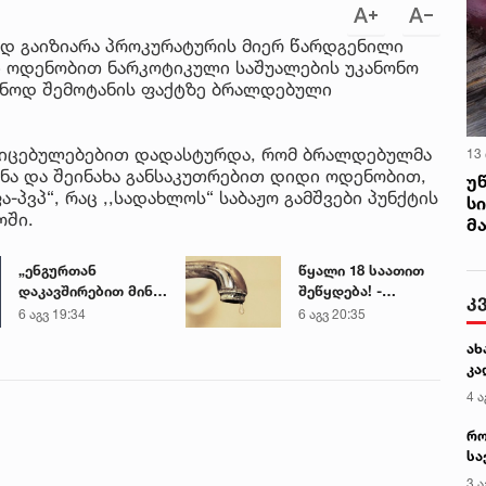
დ გაიზიარა პროკურატურის მიერ წარდგენილი
ი ოდენობით ნარკოტიკული საშუალების უკანონო
ნონოდ შემოტანის ფაქტზე ბრალდებული
კიცებულებებით დადასტურდა, რომ ბრალდებულმა
13
ინა და შეინახა განსაკუთრებით დიდი ოდენობით,
უ
-პვპ“, რაც ,,სადახლოს“ საბაჟო გამშვები პუნქტის
ს
ოში.
მ
„ენგურთან
წყალი 18 საათით
დაკავშირებით მინდა
შეწყდება! -
კ
ვთქვა...“ - გოგა
გადაამოწმეთ
6 აგვ 19:34
6 აგვ 20:35
მანიას უახლესი
თქვენი მისამართი
ახ
წინასწარმეტყველება
კა
4 ა
რო
სა
კე
3 ა