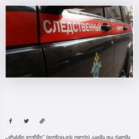
„კრასნი ლუჩში“ (დონეცკის ოლქი) კაცმა და ქალმა