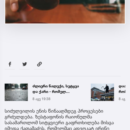
დააკავეს მამაკაცი,
ნია ი
რომელიც საავადმყოფოს
მიმა
სახურავზე შავი სამოსით
8 აგვ 18:52
8 აგვ 
და ცელით ხელში 2 საათი
იდგა და პაციენტებს
სიძულვილის ენის წინააღმდეგ პროცესები
აშინებდა (უცხოეთი)
გრძელდება. ზესტაფონის რაიონულმა
სასამართლომ სიტყვიერი გაფრთხილება მისცა
იმედა ქათამაძეს, რომელმაც ადვოკატ ირინე