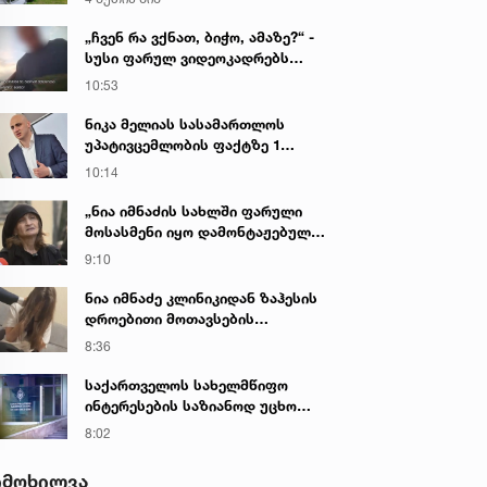
„ჩვენ რა ვქნათ, ბიჭო, ამაზე?“ -
სუსი ფარულ ვიდეოკადრებს
აქვეყნებს, რომლის შედეგად 3
10:53
პირი დააკავეს
ნიკა მელიას სასამართლოს
უპატივცემლობის ფაქტზე 1
წლით და 6 თვით თავისუფლების
10:14
აღკვეთა მიესაჯა
„ნია იმნაძის სახლში ფარული
მოსასმენი იყო დამონტაჟებული,
მისი ტელეფონიდან მასალები
9:10
აღდგა...“ - ეკა კუპატაძე
ნია იმნაძე კლინიკიდან ზაჰესის
დროებითი მოთავსების
იზოლატორში გადაიყვანეს
8:36
საქართველოს სახელმწიფო
ინტერესების საზიანოდ უცხო
ქვეყნიდან მართულ და
8:02
საქართველოდან მხარდაჭერილ
დისკრედიტაციულ კამპანიასთან
იმოხილვა