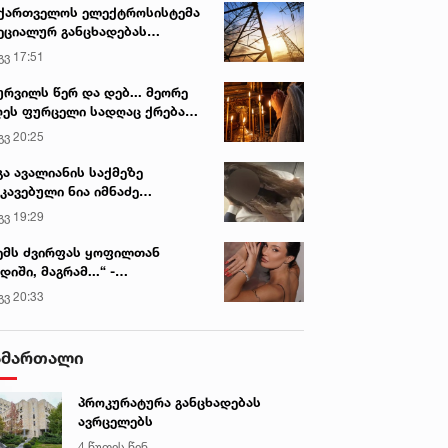
ქართველოს ელექტროსისტემა
ეციალურ განცხადებას
რცელებს
გვ 17:51
ურვილს წერ და დებ... მეორე
ეს ფურცელი სადღაც ქრება
 სურვილი სრულდება...“ -
გვ 20:25
სწაულმოქმედი ტაძარი შიდა
ართლში
გა ავალიანის საქმეზე
კავებული ნია იმნაძე
ინიკაში გადაჰყავთ
გვ 19:29
ემს ძვირფას ყოფილთან
დიში, მაგრამ...“ -
ექსანდრა პაიჭაძის
გვ 20:33
ლწრფელი აღიარება
ამართალი
პროკურატურა განცხადებას
ავრცელებს
4 წუთის წინ