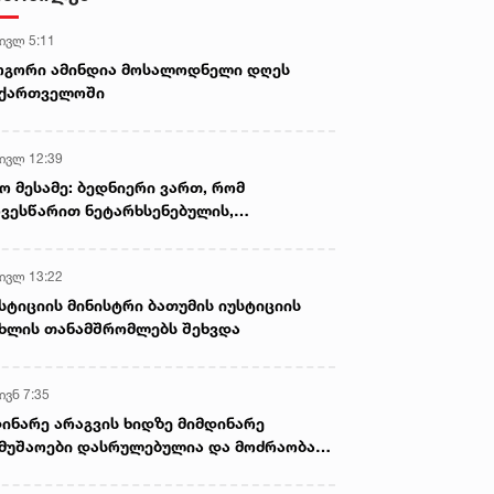
დაკავშირებით საბოტაჟის
მუხლით გამოძიება დაიწყო
 ივლ 5:11
ოგორი ამინდია მოსალოდნელი დღეს
აქართველოში
 ივლ 12:39
ო მესამე: ბედნიერი ვართ, რომ
ვესწარით ნეტარხსენებულის,
თოლიკოს-პატრიარქ ილია მეორის
აწლს, ვართ მისი მემკვიდრეები
 ივლ 13:22
სტიციის მინისტრი ბათუმის იუსტიციის
ხლის თანამშრომლებს შეხვდა
ივნ 7:35
ინარე არაგვის ხიდზე მიმდინარე
მუშაოები დასრულებულია და მოძრაობა
ივე სამოძრაო ზოლზე აღდგენილია