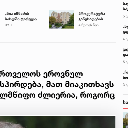
სა
სპ
„ნია იმნაძის
პროკურატურა
ავ
5 ა
სახლში ფარული
განცხადებას
მოსასმენი იყო
ავრცელებს
9:10
4 წუთის წინ
„ს
დამონტაჟებული,
დღ
მისი
და
4 ა
ტელეფონიდან
სა
მასალები აღდგა...“
ქ
გი
- ეკა კუპატაძე
და
კლ
5 ა
ქართველოს ეროვნულ
„ჩ
ბო
ისპირდება, მათ მიაკითხავს
ალ
3 ა
გუ
ელმწიფო ძლიერია, როგორც
ს