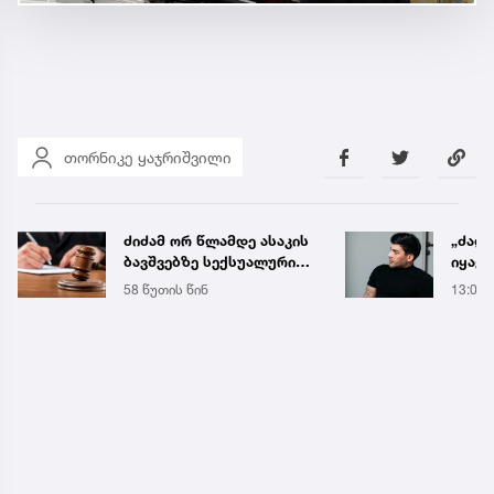
თორნიკე ყაჯრიშვილი
ძიძამ ორ წლამდე ასაკის
„ძალ
ბავშვებზე სექსუალური
იყავი
ძალადობა გადაიღო -
მიდი
58 წუთის წინ
13:03
სასამართლომ მას 70
ენდობ
წლით პატიმრობა
მიუსაჯა