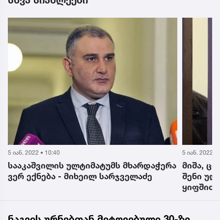
სხვა სიახლეები
5 იან. 2022 • 10:40
5 იან. 2022 •
სააკაშვილის ულტიმატუმს მხარდაჭერა
მიშა, ცო
ვერ ექნება - მიხეილ სარჯველაძე
შენი ულ
ყიფშიძე
მიმართა
ნაგვის ურნებთან მიტოვებული 30-ზე