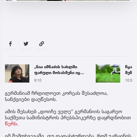
„ნია იმნაძის სახლში
წყალი
ფარული მოსასმენი იყო
შეწყდ
დამონტაჟებული, მისი
აბონ
9:10
10:58
ტელეფონიდან მასალები
აფრთ
აღდგა...“ - ეკა კუპატაძე
გერმანიამ ჩრდილოეთ კორეას შესაძლოა,
სანქციები დაუწესოს.
ამის შესახებ „დოიჩე ველე“ გერმანიის საგარეო
საქმეთა სამინისტროს პრესსპიკერზე დაყრდნობით
წერს.
იმ შემთხვევაში, თუ დადასტურდება, რომ უკრაინის