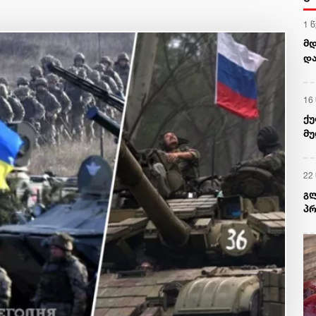
1 
მდ
დ
16
ქუ
მუ
22
გლ
პრ