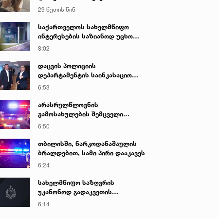
იზოლატორში გადაიყვანეს
29 წუთის წინ
საქართველოს სახელმწიფო
ინტერესების საზიანოდ უცხო
ქვეყნიდან მართულ და
8:02
საქართველოდან მხარდაჭერილ
დისკრედიტაციულ კამპანიასთან
დაცვის პოლიციის
დაკავშირებით საბოტაჟის
დეპარტამენტის საინკასაციო
მუხლით გამოძიება დაიწყო
მომსახურების ხარისხის
6:53
გაუმჯობესებისა და
უსაფრთხოების გაძლიერების
არასრულწლოვნის
მიზნით, მონიტორინგის ახალი
გამოსახულების შემცველი
სისტემა დაინერგა
პორნოგრაფიული ნაწარმოების
6:50
შეძენა-შენახვა-ფლობისა და
გავრცელებისთვის
თბილისში, ნარკოდანაშაულის
არასრულწლოვანი დააკავეს
ბრალდებით, სამი პირი დააკავეს
6:24
სახელმწიფო საზღვრის
უკანონოდ გადაკვეთის
მცდელობისა და ყალბი
6:14
დოკუმენტების გამოყენების