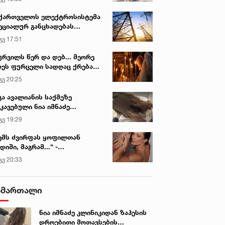
ქართველოს ელექტროსისტემა
ეციალურ განცხადებას
რცელებს
გვ 17:51
ურვილს წერ და დებ... მეორე
ეს ფურცელი სადღაც ქრება
 სურვილი სრულდება...“ -
გვ 20:25
სწაულმოქმედი ტაძარი შიდა
ართლში
გა ავალიანის საქმეზე
კავებული ნია იმნაძე
ინიკაში გადაჰყავთ
გვ 19:29
ემს ძვირფას ყოფილთან
დიში, მაგრამ...“ -
ექსანდრა პაიჭაძის
გვ 20:33
ლწრფელი აღიარება
ამართალი
ნია იმნაძე კლინიკიდან ზაჰესის
დროებითი მოთავსების