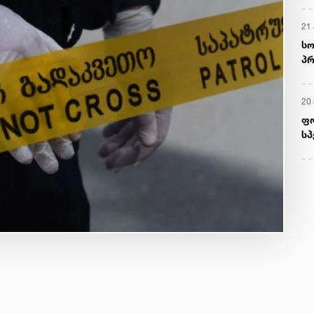
21 
სო
პრ
ერ
20
ფ
სპ