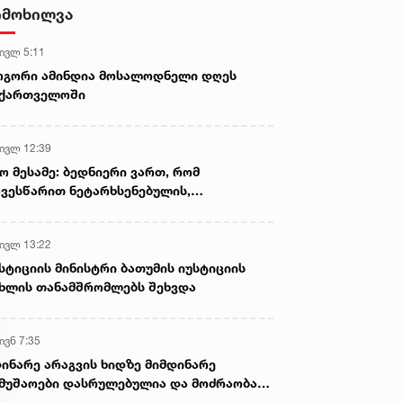
ბრალდებით, ირანის სამი
იმოხილვა
მოქალაქე დააკავეს
არ. 2022 • 9:33
9 მარ. 2022 • 9:51
 ივლ 5:11
საძლებელია თუ არა,
ყველაზე საშინელება
ოგორი ამინდია მოსალოდნელი დღეს
ქართველოს
დაღუპულ ბავშვებზე
აქართველოში
ქალაქისთვის უკრაინის
გავრცელებული ინფორმაც
ქალაქის შვილად აყვანა -
გაგებაა - უკრაინის პირვე
 ივლ 12:39
ტალები
ლედის ემოციური მიმართვ
ო მესამე: ბედნიერი ვართ, რომ
ვესწარით ნეტარხსენებულის,
თოლიკოს-პატრიარქ ილია მეორის
აწლს, ვართ მისი მემკვიდრეები
 ივლ 13:22
სტიციის მინისტრი ბათუმის იუსტიციის
ხლის თანამშრომლებს შეხვდა
ივნ 7:35
ინარე არაგვის ხიდზე მიმდინარე
მუშაოები დასრულებულია და მოძრაობა
ივე სამოძრაო ზოლზე აღდგენილია