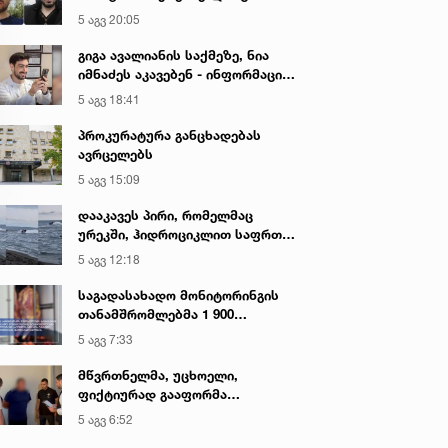
აკავებენ
5 აგვ 20:05
გიგა ავალიანის საქმეზე, ნია
იმნაძეს აკავებენ - ინფორმაციას
ადვოკატი ავრცელებს
5 აგვ 18:41
პროკურატურა განცხადებას
ავრცელებს
5 აგვ 15:09
დააკავეს პირი, რომელმაც
ურეკში, ჰიდროციკლით საფრთხე
შეუქმნა ზღვაში მოქალაქეებს,
5 აგვ 12:18
სამართალდამცველებს
სიტყვიერი შეურაცხყოფა
საგადასახადო მონიტორინგის
მიაყენა
თანამშრომლებმა 1 900
კილოგრამი საქონლის ხორცის
5 აგვ 7:33
უკანონო ტრანსპორტირების
ფაქტი გამოავლინეს
მწვრთნელმა, უცხოელი,
ფიქტიურად გააფორმა
საფეხბურთო კლუბში და
5 აგვ 6:52
სანაცვლოდ 3000 აშშ დოლარი