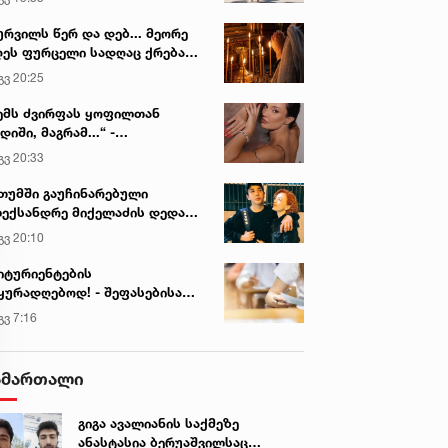
ურვილს წერ და დებ... მეორე
ეს ფურცელი სადღაც ქრება
 სურვილი სრულდება...“ -
გვ 20:25
სწაულმოქმედი ტაძარი შიდა
ართლში
ემს ძვირფას ყოფილთან
დიში, მაგრამ...“ -
ექსანდრა პაიჭაძის
გვ 20:33
ლწრფელი აღიარება
თუმში გაუჩინარებული
ექსანდრე მიქელაძის დედა
მართვას ავრცელებს
გვ 20:10
იტურიენტების
ყურადღებოდ! - შეფასებისა
 გამოცდების ეროვნული
გვ 7:16
ნტრი ინფორმაციას
რცელებს
ამართალი
გიგა ავალიანის საქმეზე
ანასტასია ბერუაშვილსაც