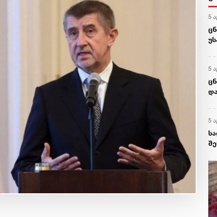
5 ა
ცნ
უ
5 ა
ცნ
და
5 ა
სა
შე