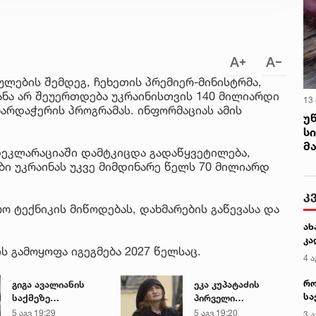
ულების შემდეგ, ჩეხეთის პრემიერ-მინისტრმა,
ყანა არ შეუერთდება უკრაინისთვის 140 მილიარდი
13
არდაჭერის პროგრამას. ინფორმაციას ამის
უ
ს
მ
 დეკლარაციაში დამტკიცდა გადაწყვეტილება,
ბი უკრაინას უკვე მიმდინარე წელს 70 მილიარდ
კ
ო ტექნიკის მიწოდებას, დახმარების გაწევასა და
ახ
კა
 გამოყოფა იგეგმება 2027 წელსაც.
4 ა
რო
გიგა ავალიანის
ეკა კუპატაძის
სა
საქმეზე
პირველი
კე
დაკავებული ნია
კომენტარი ნია
5 აგვ 19:29
5 აგვ 19:20
3 ა