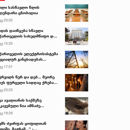
ალი სასწავლო წლის
ლენდარი ცნობილია
გვ 20:05
დის დაიწყება სწავლა
ქართველოს სახელმწიფო და
რძო უნივერსიტეტებში
გვ 15:35
ქართველოს ელექტროსისტემა
ეციალურ განცხადებას
რცელებს
გვ 17:51
ურვილს წერ და დებ... მეორე
ეს ფურცელი სადღაც ქრება
 სურვილი სრულდება...“ -
გვ 20:25
სწაულმოქმედი ტაძარი შიდა
ართლში
გა ავალიანის საქმეზე
კავებული ნია იმნაძე
ინიკაში გადაჰყავთ
გვ 19:29
ემს ძვირფას ყოფილთან
დიში, მაგრამ...“ -