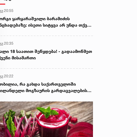
გვ 20:55
ორგი ყარყარაშვილი ბარამიძის
ნცხადებაზე: ისეთი სიტყვა არ უნდა თქვა,
ც ჩრდილს აყენებს აფხაზეთის ომში
ღუპულ მებრძოლებს და ქართველ ხალხს
გვ 20:35
ვლელებად წარმოაჩენს, შენი სიტყვები
ხაზური და რუსული სააგენტოების მიერ
ალი 18 საათით შეწყდება! - გადაამოწმეთ
ის წაღებული და ყველა ქართველს
ვენი მისამართი
ვლელს უწოდებენ
გვ 20:22
ობილია, რა გახდა საქართველოში
ილანდელი მოგზაურის გარდაცვალების
ზეზი