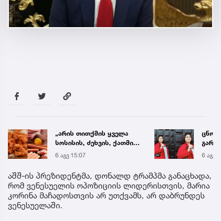
ცნობილია, მეტროში
„ენგ
გარდაცვლილი 21 წლის
დაკა
მარიამ ტყემალაძის
ვთქვა
6 აგვ 19:42
6 აგვ 
ექსპერტიზის დასკვნა
უახლ
წინა
აშშ-ის პრეზიდენტმა, დონალდ ტრამპმა განაცხადა,
რომ ვენესუელის ოპოზიციის ლიდერისთვის, მარია
კორინა მაჩადოსთვის არ უთქვამს, არ დაბრუნდეს
ვენესუელაში.