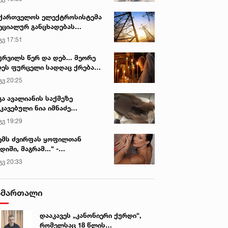
ქართველოს ელექტროსისტემა
ეციალურ განცხადებას
რცელებს
გვ 17:51
ურვილს წერ და დებ... მეორე
ეს ფურცელი სადღაც ქრება
 სურვილი სრულდება...“ -
გვ 20:25
სწაულმოქმედი ტაძარი შიდა
ართლში
გა ავალიანის საქმეზე
კავებული ნია იმნაძე
ინიკაში გადაჰყავთ
გვ 19:29
ემს ძვირფას ყოფილთან
დიში, მაგრამ...“ -
ექსანდრა პაიჭაძის
გვ 20:33
ლწრფელი აღიარება
ამართალი
დააკავეს „კანონიერი ქურდი“,
რომელსაც 18 წლის