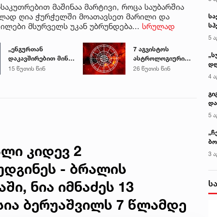
საკუთრებით მაშინაა მარტივი, როცა საუბარშია
ბლად ღია ჭურჭელში მოათავსეთ მარილი და
სა
ილები მსურველს უკან უბრუნდება...
სრულად
სპ
ავ
5 ა
„ენგურთან
7 აგვისტოს
„ს
დაკავშირებით მინდა
ასტროლოგიური
დღ
ვთქვა...“ - გოგა
პროგნოზი
15 წუთის წინ
26 წუთის წინ
და
4 ა
მანიას უახლესი
სა
წინასწარმეტყველება
ქ
გი
და
კლ
5 ა
„ჩ
ბო
ალი კიდევ 2
ალ
3 ა
გუ
დგინეს - ბრალის
ს
ში, ნია იმნაძეს 13
სია ბერუაშვილს 7 წლამდე