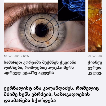
29 იან. 2023 • 11:30
9 იან. 2023 •
ჭიანჭველებს შარდში სიმსივნის
ალცჰაიმ
უჯრედების აღმოჩენა შეუძლიათ -
ჰემსვორ
კვლევა
მეუღლის
შეძლებდ
მოუწყო 
ჟურნალისტ ანა კალანდაძეს, რომელიც
მძიმე სენს ებრძვის, საზოგადოების
დახმარება სჭირდება