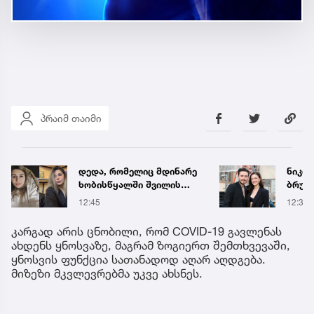
პრაიმ თაიმი
ნიკოლა პელტცი და
ნია ი
ბრუკლინ ბექჰემები 2022
საავ
წლის ქორწინების
გადა
12:34
12:56
ბათილად ცნობას
ავრც
ითხოვენ? – რა ხდება
კარგად არის ცნობილი, რომ COVID-19 გავლენას
ბექჰემების ოჯახში
ახდენს ყნოსვაზე, მაგრამ ზოგიერთ შემთხვევაში,
ყნოსვის ფუნქცია სათანადოდ აღარ აღდგება.
მიზეზი მკვლევრებმა უკვე ახსნეს.