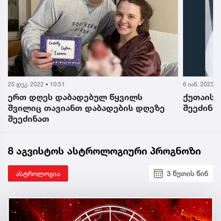
6 იან. 2023 • 13:40
21 დეკ. 
ქუთაისში, 34 წლის ქალს მე-11 შვილი
10-წ
ე
შეეძინა
წვერა
შეეძ
მონა
8 აგვისტოს ასტროლოგიური პროგნოზი
ასტროლოგია
3 წუთის წინ