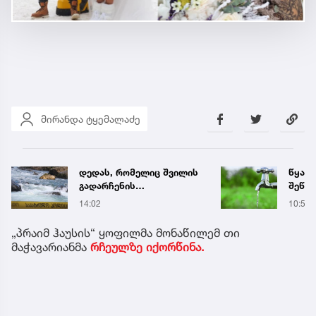
მირანდა ტყემალაძე
წყალი 23 საათამდე
ხანძა
შეწყდება - GWP
ხდება
აბონენტებს
ადგი
10:58
13:14
აფრთხილებს
„პრაიმ ჰაუსის“ ყოფილმა მონაწილემ თი
მაჭავარიანმა
რჩეულზე იქორწინა.