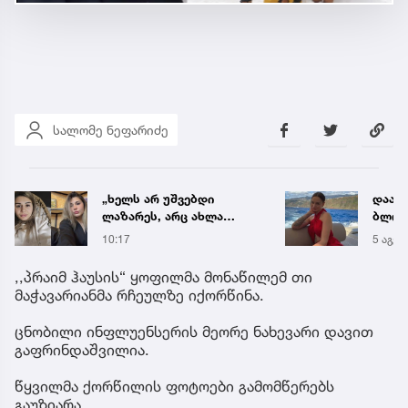
სალომე ნეფარიძე
დააკავეს ცნობილი
„ენგ
ბლოგერი, რომელმაც
დაკა
ონლაინ პროსტიტუციით,
ვთქვა
5 აგვ 12:53
6 აგვ 
წელიწადში ნახევარ
უახლ
მილიონ დოლარზე მეტი
წინა
,,პრაიმ ჰაუსის“ ყოფილმა მონაწილემ თი
გამოიმუშავა
მაჭავარიანმა რჩეულზე იქორწინა.
ცნობილი ინფლუენსერის მეორე ნახევარი დავით
გაფრინდაშვილია.
წყვილმა ქორწილის ფოტოები გამომწერებს
გაუზიარა.