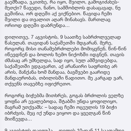
გაემზადა, ვკითხე, რა იყო, შვილო, გამოგიძახეს-
მეთქი? წავედი, ნანო, სამშობლოს დასაცავად, ნუ
გეშინია, ორ დღეში აქ ვიქნებიო. წავიდა ჩემი
შვილი და თვალით აღარ მინახავს. მართლაც
ორიოდ დღეში დაბრუნდა…
დილითვე, 7 აგვისტოს, 9 საათზე საბრძოლველად
წასულან. თავიდან საქაშეთში მდგარან. მერე,
როგორც მისი თანამებრძოლები მომიყვნენ, წინ-წინ
იწევდნენ და ბოლოს ზემო ნიქოზში იდგნენ. თავის
ძმასაც არ უმხელდა, სად იყო, სულ ამშვიდებდა,
საქაშეთში ვდგავართ, აქ არანაირი საფრთხე არ
არის, მანქანა ხომ მანდაა, ბავშვები გაარიდე
მანდაურობას, თბილისში წადითო. მე კარგად ვარ,
თქვენს თავებზე იფიქრეთო.
როგორც ბიჭებმა მითხრეს, გოგას ბრძოლის ველზე
ყოფნა არ ევალებოდა, შტაბში უნდა ყოფილიყო,
მაგრამ უთქვამს: – სადაც ჩემი ოცეულის 19 ბიჭი
იბრძვის, მეც იქ უნდა ვიყოო და ყველგან წინ
მიიწევდა…
9 აგვისტოს დაიღუპა… დილის 10-დან 11 საათამდე