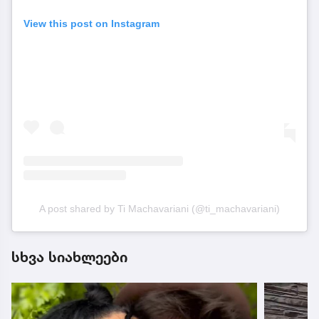
View this post on Instagram
A post shared by Ti Machavariani (@ti_machavariani)
სხვა სიახლეები