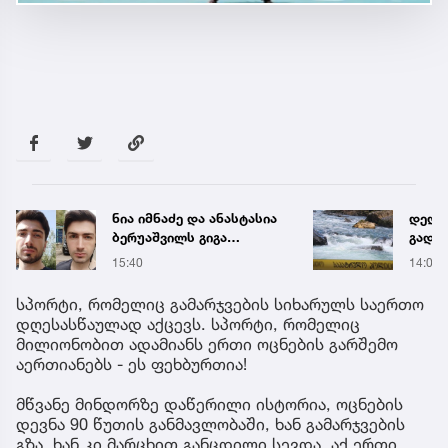
დედას, რომელიც შვილის
წყალი
გადარჩენის
შეწყდ
მცდელობისას, დინებამ
მისა
14:02
16 წუთ
გაიტაცა, მაშველები ამ
დრომდე ეძებენ
სპორტი, რომელიც გამარჯვების სიხარულს საერთო
დღესასწაულად აქცევს. სპორტი, რომელიც
მილიონობით ადამიანს ერთი ოცნების გარშემო
აერთიანებს - ეს ფეხბურთია!
მწვანე მინდორზე დაწერილი ისტორია, ოცნების
დევნა 90 წუთის განმავლობაში, ხან გამარჯვების
გზა, ხან კი მარცხით განცდილი სევდა. აქ ერთი