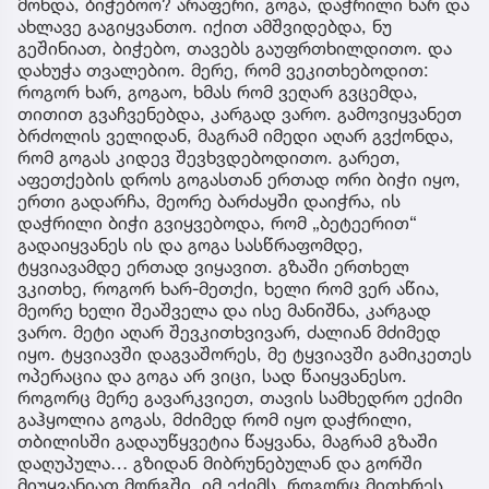
მოხდა, ბიჭებოო? არაფერი, გოგა, დაჭრილი ხარ და
ახლავე გაგიყვანთო. იქით ამშვიდებდა, ნუ
გეშინიათ, ბიჭებო, თავებს გაუფრთხილდითო. და
დახუჭა თვალებიო. მერე, რომ ვეკითხებოდით:
როგორ ხარ, გოგაო, ხმას რომ ვეღარ გვცემდა,
თითით გვაჩვენებდა, კარგად ვარო. გამოვიყვანეთ
ბრძოლის ველიდან, მაგრამ იმედი აღარ გვქონდა,
რომ გოგას კიდევ შევხვდებოდითო. გარეთ,
აფეთქების დროს გოგასთან ერთად ორი ბიჭი იყო,
ერთი გადარჩა, მეორე ბარძაყში დაიჭრა, ის
დაჭრილი ბიჭი გვიყვებოდა, რომ „ბეტეერით“
გადაიყვანეს ის და გოგა სასწრაფომდე,
ტყვიავამდე ერთად ვიყავით. გზაში ერთხელ
ვკითხე, როგორ ხარ-მეთქი, ხელი რომ ვერ აწია,
მეორე ხელი შეაშველა და ისე მანიშნა, კარგად
ვარო. მეტი აღარ შევკითხვივარ, ძალიან მძიმედ
იყო. ტყვიავში დაგვაშორეს, მე ტყვიავში გამიკეთეს
ოპერაცია და გოგა არ ვიცი, სად წაიყვანესო.
როგორც მერე გავარკვიეთ, თავის სამხედრო ექიმი
გაჰყოლია გოგას, მძიმედ რომ იყო დაჭრილი,
თბილისში გადაუწყვეტია წაყვანა, მაგრამ გზაში
დაღუპულა… გზიდან მიბრუნებულან და გორში
მიუყვანიათ მორგში. იმ ექიმს, როგორც მითხრეს,