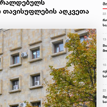
 ბრალდებულს
მ
 თავისუფლების აღკვეთა
22
რ
ს
13
ში
მო
კა
ღვ
10
იუ
სა
22 
მდ
სა
ორ