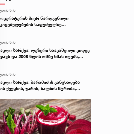
წუთის წინ
ოკურატურის მიერ წარდგენილი
კიცებულებების საფუძველზე
რკოტიკული საშუალების უკანონო
ძენის, შენახვის და რეალიზაციის ფაქტზე
წუთის წინ
რალდებულს სასამართლომ 16 წლით
ვისუფლების აღკვეთა მიუსაჯა
აკლი ზარქუა: ლუზერი სააკაშვილი კიდევ
დავს და 2008 წლის ომზე ხმას იღებს,
სების ინტერესებს ატარებდა,
რატეგიული ობიექტები გადასცა,
წუთის წინ
ოფლიო სავაჭრო ორგანიზაციაში
სეთის შესვლას მხარი დაუჭირა
აკლი ზარქუა: ბარამიძის განცხადება
ის ქვეყნის, ჯარის, ხალხის მტრობა,
იქრობ, ამაზე შესაბამისი სტრუქტურები
აგირებას მოახდნენ