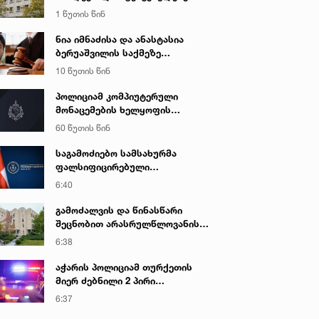
საფუძველზე ნარკოტიკული
1 წუთის წინ
საშუალების უკანონო შეძენის,
შენახვის და რეალიზაციის
ნია იმნაძისა და ანასტასია
ფაქტზე ბრალდებულს
ბერუაშვილის საქმეზე
სასამართლომ 16 წლით
სასამართლო დღეს იმსჯელებს
10 წუთის წინ
თავისუფლების აღკვეთა მიუსაჯა
პოლიციამ კომპიუტერული
მონაცემების ხელყოფის
ბრალდებით ერთი პირი დააკავა,
60 წუთის წინ
მეორის მიმართ კი
სისხლისსამართლებრივი დევნა
საგამოძიებო სამსახურმა
დაუსწრებლად დაიწყო
ფალსიფიცირებული
ალკოჰოლური სასმელებისა და
6:40
ყალბი აქციზური მარკების
დამზადება-გასაღების ფაქტზე 3
გამოძალვის და წინასწარი
პირი დააკავა
შეცნობით არასრულწლოვანის
გამოსახულების შემცველი
6:38
პორნოგრაფიული ნაწარმოების
დამზადების, შენახვისა და
აჭარის პოლიციამ თურქეთის
გავრცელების ფაქტებზე, ერთ
მიერ ძებნილი 2 პირი
პირს ბრალდება წარედგინა
ცეცხლსასროლი იარაღის
6:37
უკანონოდ შეძენა-შენახვა-