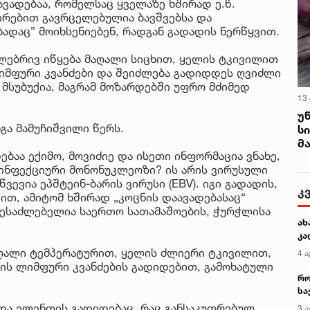
ვადებაა, რომელსაც ყველაზე ხშირად ე.წ.
უთრებით გავრცელებულია ბავშვებსა და
ადაც” მოიხსენიებენ, რადგან გადადის ნერწყვით.
ლებრივ იწყება მაღალი სიცხით, ყელის ტკივილით
იმფური კვანძები და შეიძლება გადიდდეს ღვიძლი
 მსუბუქია, მაგრამ მოზარდებში უფრო მძიმედ
13
უ
გა მამუჩიშვილი წერს.
ს
მ
ებაა ექიმო, მოვიძიე და ისეთი ინფორმაცია ვნახე,
ი ინფექციური მონონუკლეოზი? ის არის ვირუსული
ვევია ეპშტეინ-ბარის ვირუსი (EBV). იგი გადადის,
კ
თ, ამიტომ ხშირად „კოცნის დაავადებასაც“
შესაძლებელია საერთო სათამაშოების, ჭურჭლისა
ახ
კა
ღალი ტემპერატურით, ყელის ძლიერი ტკივილით,
4 ა
რის ლიმფური კვანძების გადიდებით, გამოხატული
რო
.
სა
კე
 და ელენთის გადიდებაც, რაც განსაკუთრებულ
3 ა