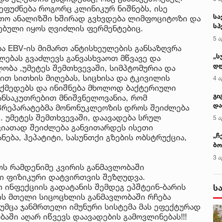
ეფუძნება როგორც კლინიკურ ნიშნებს, ისე
სა
თო ანალიზში ხშირად გვხვდება ლიმფოციტოზი და
სპ
ებული იყოს ღვიძლის ფერმენტებიც.
ავ
5 ა
ა EBV-ის მიმართ ანტისხეულების განსაზღვრა
„ს
უალებას გვაძლევს განვასხვაოთ მწვავე და
დღ
ობა ,უმეტეს შემთხვევაში, სიმპტომურია და
და
ით სითხის მიღებას, სიცხისა და ტკივილის
4 ა
სა
ოქმედებს და ინიშნება მხოლოდ ბაქტერიული
ქ
გი
ანსაკუთრებით მნიშვნელოვანია, რომ
და
 პრეპარატებმა მონონუკლეოზის დროს შეიძლება
კლ
. უმეტეს შემთხვევაში, დაავადება სრულ
5 ა
ვიათად შეიძლება განვითარდეს ისეთი
„ჩ
ება, ჰეპატიტი, სასუნთქი გზების ობსტრუქცია,
ბო
ალ
3 ა
გუ
ს რამდენიმე კვირის განმავლობაში
ი ფიზიკური დატვირთვის შეზღუდვა.
 ინფექციის გადატანის შემდეგ ეპშტეინ-ბარის
ს
ის მთელი სიცოცხლის განმავლობაში რჩება
უმცა ჯანმრთელი იმუნური სისტემა მას ეფექტურად
აში აღარ იწვევს დაავადების გამოვლინებას!!!