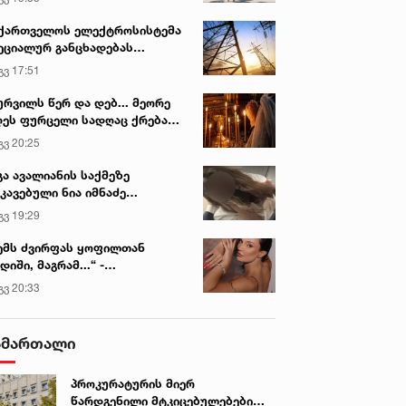
ქართველოს ელექტროსისტემა
ეციალურ განცხადებას
რცელებს
გვ 17:51
ურვილს წერ და დებ... მეორე
ეს ფურცელი სადღაც ქრება
 სურვილი სრულდება...“ -
გვ 20:25
სწაულმოქმედი ტაძარი შიდა
ართლში
გა ავალიანის საქმეზე
კავებული ნია იმნაძე
ინიკაში გადაჰყავთ
გვ 19:29
ემს ძვირფას ყოფილთან
დიში, მაგრამ...“ -
ექსანდრა პაიჭაძის
გვ 20:33
ლწრფელი აღიარება
ამართალი
პროკურატურის მიერ
წარდგენილი მტკიცებულებების