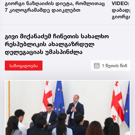
VIDEO: ,,ადამი ვარდოსანიძე
„ეს ბევ
დაბადებულა, დაერხა დედამიწას" -
ვიდრე სა
გიორგი ვარდოსანიძე მამა გახდა
კონფლიქ
გივი მიქანაძემ ჩინეთის სახალხო
რესპუბლიკის ახალგაზრდულ
დელეგაციას უმასპინძლა
საზოგადოება
1 წუთის წინ