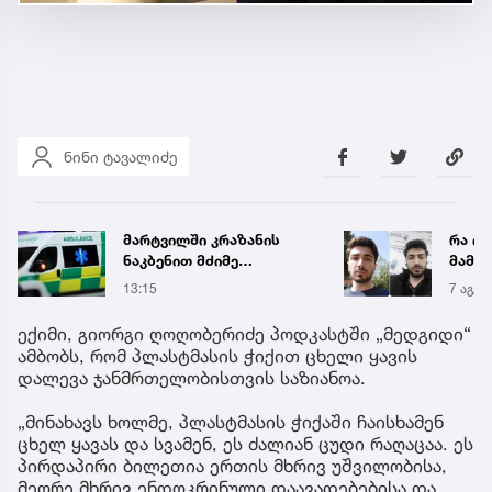
ნინი ტავალიძე
მარტვილში კრაზანის
რა ის
ნაკბენით მძიმე
მამა
მდგომარეობაში მყოფი
ჩანაწ
13:15
7 აგვ 
ახალგაზრდა
ავალ
გადაარჩინეს
საქმე
ექიმი, გიორგი ღოღობერიძე პოდკასტში „მედგიდი“
ამბობს, რომ პლასტმასის ჭიქით ცხელი ყავის
დალევა ჯანმრთელობისთვის საზიანოა.
„მინახავს ხოლმე, პლასტმასის ჭიქაში ჩაისხამენ
ცხელ ყავას და სვამენ, ეს ძალიან ცუდი რაღაცაა. ეს
პირდაპირი ბილეთია ერთის მხრივ უშვილობისა,
მეორე მხრივ ენდოკრინული დაავადებებისა და