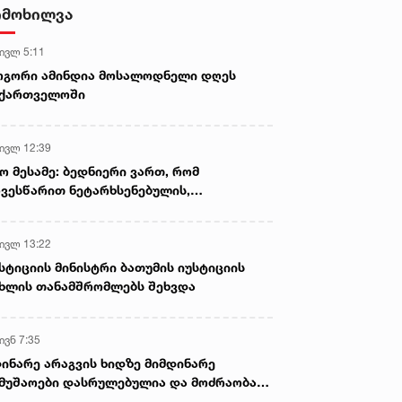
- ნიას მამა ამბობს, რომ
იმოხილვა
არასწორად მოიქცა, თუმცა
მამას ეუბნება, რომ სხვანაირად
 ივლ 5:11
ვერ მოიქცეოდა, თანამედროვე
ეპოქაში სხვანაირად ხდება -
ოგორი ამინდია მოსალოდნელი დღეს
პროკურორი
აქართველოში
 ივლ 12:39
ო მესამე: ბედნიერი ვართ, რომ
ვესწარით ნეტარხსენებულის,
თოლიკოს-პატრიარქ ილია მეორის
აწლს, ვართ მისი მემკვიდრეები
 ივლ 13:22
ებ. 2023 • 7:57
6 თებ. 2023 • 8:47
სტიციის მინისტრი ბათუმის იუსტიციის
რქეთსა და
საგარეო უწყების პირველი
ხლის თანამშრომლებს შეხვდა
რიაში მიწისძვრის შედეგად
კომენტარი თურქეთში,
ღუპულთა რიცხვი 700-მდე
ქართველ ემიგრანტებთან
იზარდა
დაკავშირებით
ივნ 7:35
ინარე არაგვის ხიდზე მიმდინარე
მუშაოები დასრულებულია და მოძრაობა
ივე სამოძრაო ზოლზე აღდგენილია