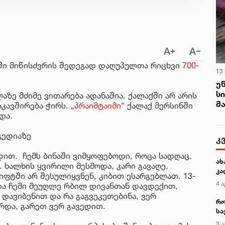
ში მიწისძვრის შედეგად დაღუპულთა რიცხვი
700-
13
უ
ს
ზე მძიმე ვითარება ადანაშია. ქალაქში არ არის
მ
აკავშირება ჭირს.
„პრაიმტაიმი“
ქალაქ მერსინში
და.
გედიაზე
კ
დით. ჩემს ბინაში ვიმყოფებოდი, როცა სადღაც,
ახ
. ხალხის ყვირილი მესმოდა, კარი გავაღე,
კა
იფტში არ შესულიყვნენ, კიბით ესარგებლათ. 13-
4 ა
და ჩემი მეუღლე რბილ დივანთან დავდექით,
 დავიბენით და რა გაგვეკეთებინა, ვერ
რო
რდა, გარეთ ვერ გავედით.
სა
კე
3 ა