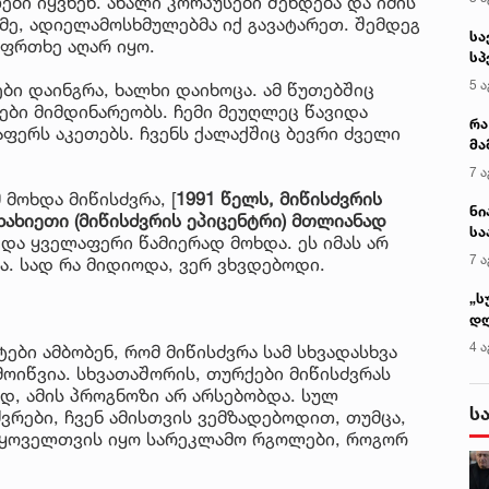
ბი იყვნენ. ახალი კორპუსები შენდება და იმის
ამე, ადიელამოსხმულებმა იქ გავატარეთ. შემდეგ
სა
აფრთხე აღარ იყო.
სპ
ავ
5 ა
ები დაინგრა, ხალხი დაიხოცა. ამ წუთებშიც
ოები მიმდინარეობს. ჩემი მეუღლეც წავიდა
რა
აფერს აკეთებს. ჩვენს ქალაქშიც ბევრი ძველი
მა
- 
7 ა
სა
 მოხდა მიწისძვრა, [
1991 წელს, მიწისძვრის
ნი
ხახიეთი (მიწისძვრის ეპიცენტრი) მთლიანად
სა
 და ყველაფერი წამიერად მოხდა. ეს იმას არ
კა
7 ა
ა. სად რა მიდიოდა, ვერ ვხვდებოდი.
„ს
დღ
და
4 ა
ები ამბობენ, რომ მიწისძვრა სამ სხვადასხვა
სა
მოიწვია. სხვათაშორის, თურქები მიწისძვრას
ქ
დ, ამის პროგნოზი არ არსებობდა. სულ
ს
რები, ჩვენ ამისთვის ვემზადებოდით, თუმცა,
 ყოველთვის იყო სარეკლამო რგოლები, როგორ