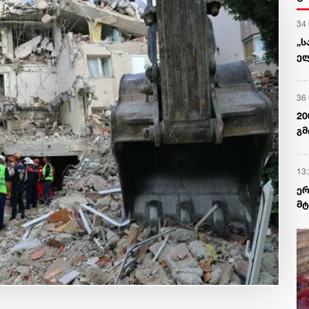
34
„ს
ელ
ერ
დ
36
20
გმ
13
ერ
მტ
რე
ძა
უა
და
თე