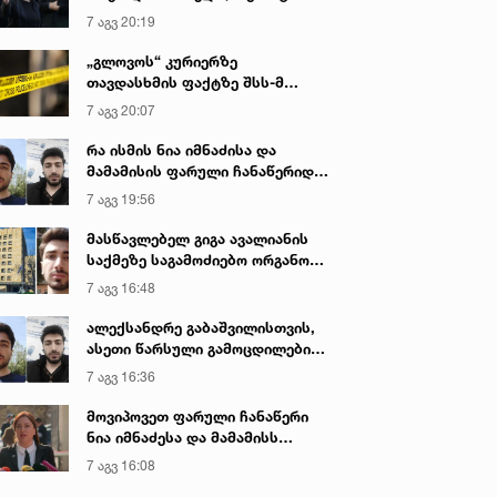
იყო ნია იმნაძე წამქეზებელი...“ -
7 აგვ 20:19
გიგა ავალიანის დედა
„გლოვოს“ კურიერზე
თავდასხმის ფაქტზე შსს-მ
გამოძიება დაიწყო
7 აგვ 20:07
რა ისმის ნია იმნაძისა და
მამამისის ფარული ჩანაწერიდან
- გიგა ავალიანის მკვლელობის
7 აგვ 19:56
საქმე
მასწავლებელ გიგა ავალიანის
საქმეზე საგამოძიებო ორგანო
დაკავებულ არასრულწლოვნებს -
7 აგვ 16:48
ნია იმნაძესა და ანასტასია
ბერუაშვილს 30 დღის
ალექსანდრე გაბაშვილისთვის,
განმავლობაში ფარულად
ასეთი წარსული გამოცდილების
უსმენდა
ადამიანისთვის ინფორმაციის
7 აგვ 16:36
მიწოდება, რომ მასწავლებელი
სექსუალურად ავიწროებდა,
მოვიპოვეთ ფარული ჩანაწერი
ფაქტობრივად, წაქეზება იყო -
ნია იმნაძესა და მამამისს
პროკურორი ნია იმნაძის საქმეზე
შორის, განიხილავდნენ, როგორ
7 აგვ 16:08
ჩაიდინა გაბაშვილმა დანაშაული