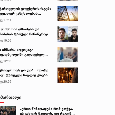
ქართველოს ელექტროსისტემა
ეციალურ განცხადებას
რცელებს
გვ 17:51
 ისმის ნია იმნაძისა და
მამისის ფარული ჩანაწერიდან
გიგა ავალიანის მკვლელობის
გვ 19:56
ქმე
ა იმნაძის ადვოკატი
ავადმყოფოში გადაღებულ
დრებს ავრცელებს
გვ 12:56
ურვილს წერ და დებ... მეორე
ეს ფურცელი სადღაც ქრება
 სურვილი სრულდება...“ -
გვ 20:25
სწაულმოქმედი ტაძარი შიდა
ართლში
ამართალი
„ერთი წინადადება რომ ვთქვა,
ის გახდის ნათელს, თუ რატომ