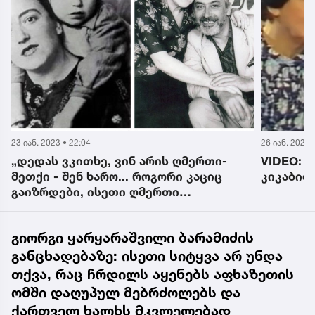
26 იან. 2023 • 11:29
23 იან. 2023 
VIDEO: უნიკალური კადრები - ბუბა
"ბუბა მ
კიკაბიძე დედას უმღერის
ქალს ცრ
რა ბედნ
ცხოვრებ
შეყვარებ
გიორგი ყარყარაშვილი ბარამიძის
ისტორიე
განცხადებაზე: ისეთი სიტყვა არ უნდა
თქვა, რაც ჩრდილს აყენებს აფხაზეთის
ომში დაღუპულ მებრძოლებს და
ქართველ ხალხს მკვლელებად