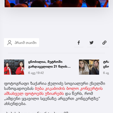
პრაიმ თაიმი
ტრაგედია ხობში -
„ენგ
ცნობილი ხდება
დაკა
დაღუპული დედა-შვილის
ვთქვა
6 აგვ 19:58
6 აგვ 
ვინაობა
უახლ
წინა
ფოტოგრაფი ზაქარია ჭელიძე სოციალური ქსელში
საზოგადოებას
ბუბა კიკაბიძის ბოლო კონცერტის
ამსახველ ფოტოებს უზიარებს
და წერს, რომ
„ამდენი ყვავილი სცენაზე არცერთ კონცერტზე“
ახსენდება.