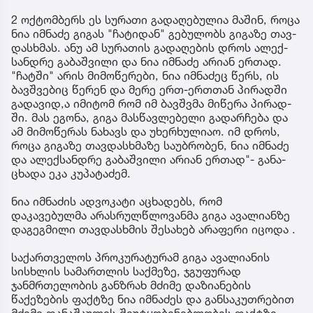
2 ოქ­ტომ­ბერს ეს სუ­რა­თი გა­და­ღე­ბუ­ლია მა­შინ, როცა
ნია იმ­ნა­ძე გი­გას "ჩა­ტი­დან" გე­ბუ­ლობს გი­გა­ზე თავ­
დას­ხმას. ანუ ამ სუ­რა­თის გა­და­ღე­ბის დროს ალექ­
სან­დრე გა­ბაშ­ვი­ლი და ნია იმ­ნა­ძე არი­ან ერ­თად.
"ჩატ­ში" არის მი­მო­წე­რე­ბი, ნია იმ­ნა­ძეც წერს, ის
ბავ­შვე­ბიც წე­რენ და მერე ერთ-ერ­თთან პი­რად­ში
გა­და­ვი­დ,ა იმი­ტომ რომ იმ ბავ­შვმა მი­წე­რა პი­რად­
ში. მას ეგო­ნა, გიგა მას­წავ­ლე­ბე­ლი გა­დარ­ჩე­ბა და
ამ მი­მო­წე­რას ნა­ხავს და უხერ­ხუ­ლი­აო. იმ დროს,
როცა გი­გა­ზე თავ­დას­ხმა­ზე სა­უბ­რო­ბენ, ნია იმ­ნა­ძე
და ალექ­სან­დრე გა­ბაშ­ვი­ლი არი­ან ერ­თად"- გა­ნა­
ცხა­და ეკა კუ­პა­ტა­ძემ.
ნია იმნაძის ადვოკატი აცხადებს, რომ
დაკავებულმა არასრულწლოვანმა გიგა ავალიანზე
დაგეგმილი თავდასხმის შესახებ არაფერი იცოდა .
საქართველოს პროკურატურამ გიგა ავალიანის
სისხლის სამართლის საქმეზე, ჯგუფურად
ჯანმრთელობის განზრახ მძიმე დაზიანების
წაქეზების ფაქტზე ნია იმნაძეს და განსაკუთრებით