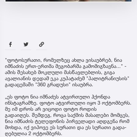
"ფოტოსურათი, რომელზეც ახლა ვისაუბრებ, ნია
იმნაძის ერთ-ერთმა მეგობარმა გამომიგზავნა..." -
ამის შესახებ მოკლული მასწავლებლის, გიგა
ავალიანის დედამ ეკა კუპატაძემ "პალიტრანიუსის"
გადაცემაში "360 გრადუსი" ისაუბრა.
„ეს ფოტო ნია იმნაძეს ატვირთული ჰქონდა
ინსტაგრამზე. ფოტო ატვირთული იყო 3 ოქტომბერს.
მე იმ დროს არ ვიცოდი ფოტო როდის
გადაიღეს. შემ­დეგ, როცა საქ­მის მა­სა­ლე­ბი მომ­ცეს,
ნია იმ­ნა­ძის ტე­ლე­ფო­ნის პირ­ვე­ლა­დი აღ­დგე­ნა რომ
მოხ­და, იქ ვი­პო­ვე ეს სუ­რა­თი და ეს სუ­რა­თი გა­და­
ღე­ბუ­ლია 2 ოქ­ტომ­ბერს.