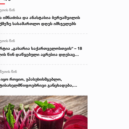
წუთის წინ
ა იმნაძისა და ანასტასია ბერუაშვილის
ქმეზე სასამართლო დღეს იმსჯელებს
წუთის წინ
რტია „გახარია საქართველოსთვის“ – 18
ის წინ დაწყებული აგრესია დღესაც
ძელდება, საქართველოს ტერიტორიები
უპირებულია, მოსკოვმა ცხინვალის
 წუთის წინ
გიონის დე ფაქტო ანექსიის პროცესი
აჩქარა
 იყო როყიო, უპასუხისმგებლო,
ტისახელმწიფოებრივი განცხადება,
მელიც შეურაცხყოფას აყენებდა
თოეულ არა მარტო იქ მებრძოლ
ამიანს, არამედ თითოეული დაღუპულის
ახის წევრს - კობა კობალაძე გიორგი
რამიძის განცხადებაზე