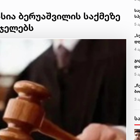
ასია ბერუაშვილის საქმეზე
ჯელებს
კ