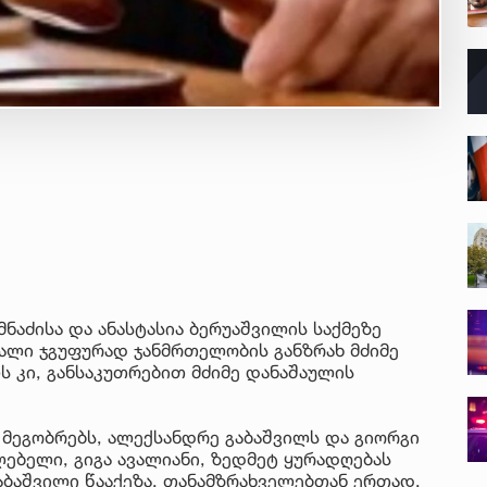
ახ
კა
4 ა
რო
სა
კე
3 ა
სა
სპ
ავ
5 ა
„ს
დღ
მნაძისა და ანასტასია ბერუაშვილის საქმეზე
და
4 ა
რალი ჯგუფურად ჯანმრთელობის განზრახ მძიმე
სა
ს კი, განსაკუთრებით მძიმე დანაშაულის
ქ
გი
და
კლ
5 ა
 მეგობრებს, ალექსანდრე გაბაშვილს და გიორგი
ლებელი, გიგა ავალიანი, ზედმეტ ყურადღებას
„ჩ
აბაშვილი წააქეზა, თანამზრახველებთან ერთად,
ბო