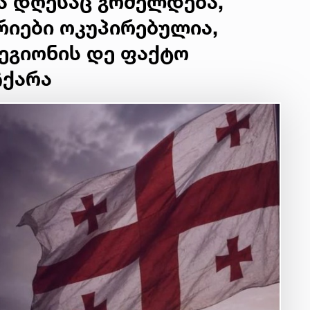
ა დღესაც გრძელდება,
იუ
სა
იები ოკუპირებულია,
ეგიონის დე ფაქტო
22 
ჩქარა
მდ
სა
ორ
21 
სო
პრ
ერ
20
ფ
სპ