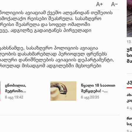
 პოლიციის ავიაციამ ქვემო ალვანიდან თუშეთის
მოქალაქო რეისები შეასრულა. სასაზღვრო
 რეისი შეასრულა და სოფელ ომალოში
სევე, ადგილზე გადაიტანეს პირველადი
13
ახსნამდე, სასაზღვრო პოლიციის ავიაცია
უ
ლეობის დასახმარებლად პერიოდულ ფრენებს
ს
იალური დანიშნულების ავიაციის დეპარტამენტი,
მ
 რთულად მისადგომ ადგილებში მცხოვრები
.
ცნობილია,
წყალი 18 საათით
მეტროში
შეწყდება! -
გარდაცვლილი 21
გადაამოწმეთ
6 აგვ 19:42
6 აგვ 20:35
წლის მარიამ
თქვენი მისამართი
ტყემალაძის
ექსპერტიზის
დასკვნა