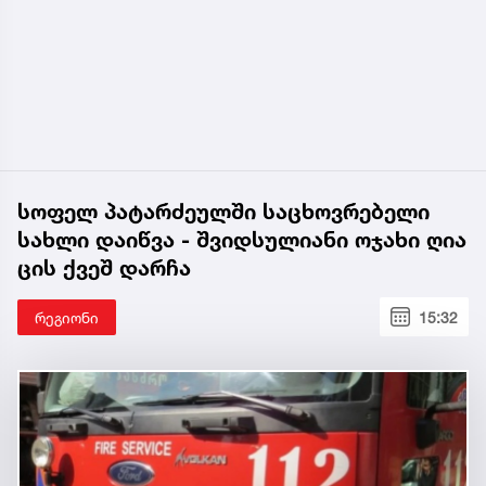
სოფელ პატარძეულში საცხოვრებელი
სახლი დაიწვა - შვიდსულიანი ოჯახი ღია
ცის ქვეშ დარჩა
რეგიონი
15:32