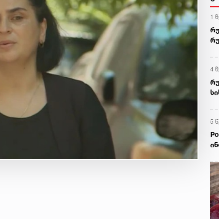
1 
რუ
რუ
ქს
მო
4 
რუ
სი
პრ
5 
Po
ინ