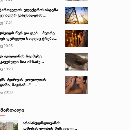
ქართველოს ელექტროსისტემა
ეციალურ განცხადებას
რცელებს
გვ 17:51
ურვილს წერ და დებ... მეორე
ეს ფურცელი სადღაც ქრება
 სურვილი სრულდება...“ -
გვ 20:25
სწაულმოქმედი ტაძარი შიდა
ართლში
გა ავალიანის საქმეზე
კავებული ნია იმნაძე
ინიკაში გადაჰყავთ
გვ 19:29
ემს ძვირფას ყოფილთან
დიში, მაგრამ...“ -
ექსანდრა პაიჭაძის
გვ 20:33
ლწრფელი აღიარება
ამართალი
არასრულწლოვანის
გამოსახულების შემცველი