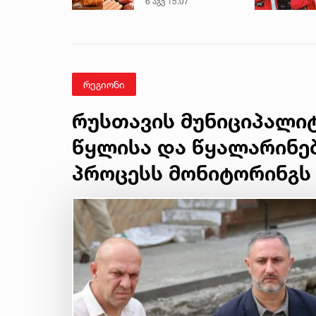
6 აგვ 15:07
და
ნახევარფაბრიკატებში“
- სურსათის
უვნებლობის
სპეციალისტის
მიმართვა
რეგიონი
რუსთავის მუნიციპალიტ
წყლისა და წყალარინე
პროცესს მონიტორინგს 