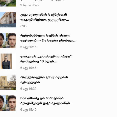
პორნოგრაფიული ნაწარმოების
9 წუთის წინ
დამზადების, შენახვისა და
გავრცელების ფაქტებზე, ერთ
გიგა ავალიანის საქმესთან
პირს ბრალდება წარედგინა
დაკავშირებით, ჯგუფურად
ჯანმრთელობის განზრახ მძიმე
5:08
დაზიანების წაქეზების ფაქტზე
ნია იმნაძისა და განსაკუთრებით
რეზონანსული საქმის ახალი
მძიმე დანაშაულის
დეტალები - რა ხდება ცნობილი
შეუტყობინებლობის ფაქტზე
გიგა ავალიანის მკვლელობაზე
6 აგვ 20:15
ანასტასია ბერუაშვილის
სასამართლო პროცესი,
დააკავეს „კანონიერი ქურდი“,
სავარაუდოდ, დღეს გაიმართება
რომელსაც 18 წლის
განმავლობაში ეძებდნენ
6 აგვ 19:46
პროკურატურა განცხადებას
ავრცელებს
6 აგვ 16:32
ნია იმნაძე და ანასტასია
ბერუაშვილს გიგა ავალიანის
საქმეზე ბრალი წარედგინათ
6 აგვ 15:40