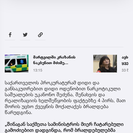
მარტვილში კრაზანის
ავხს
ნაკბენით მძიმე
ყველა
მდგომარეობაში მყოფი
კუპატ
13:15
33 წუთ
ახალგაზრდა
დაკა
გადაარჩინეს
სოცი
საქართველოს პროკურატურამ დიდი და
დასმ
განსაკუთრებით დიდი ოდენობით ნარკოტიკული
პასუ
საშუალების უკანონო შეძენა, შენახვის და
რეალიზაციის ხელშეწყობის ფაქტებზე 4 პირს, მათ
შორის უცხო ქვეყნის მოქალაქეს ბრალდება
წარუდგინა.
„შინაგან საქმეთა სამინისტროს მიერ ჩატარებული
გამოძიებით დადგინდა, რომ ბრალდებულებმა