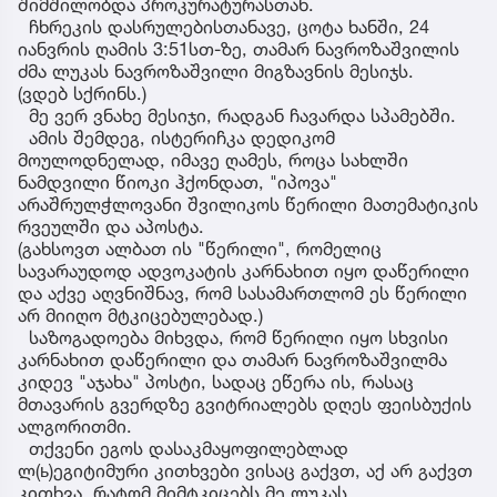
შიმშილობდა პროკურატურასთან.
ჩხრეკის დასრულებისთანავე, ცოტა ხანში, 24
იანვრის ღამის 3:51სთ-ზე, თამარ ნავროზაშვილის
ძმა ლუკას ნავროზაშვილი მიგზავნის მესიჯს.
(ვდებ სქრინს.)
მე ვერ ვნახე მესიჯი, რადგან ჩავარდა სპამებში.
ამის შემდეგ, ისტერიჩკა დედიკომ
მოულოდნელად, იმავე ღამეს, როცა სახლში
ნამდვილი წიოკი ჰქონდათ, "იპოვა"
არაშრულჭლოვანი შვილიკოს წერილი მათემატიკის
რვეულში და აპოსტა.
(გახსოვთ ალბათ ის "წერილი", რომელიც
სავარაუდოდ ადვოკატის კარნახით იყო დაწერილი
და აქვე აღვნიშნავ, რომ სასამართლომ ეს წერილი
არ მიიღო მტკიცებულებად.)
საზოგადოება მიხვდა, რომ წერილი იყო სხვისი
კარნახით დაწერილი და თამარ ნავროზაშვილმა
კიდევ "აჯახა" პოსტი, სადაც ეწერა ის, რასაც
მთავარის გვერდზე გვიტრიალებს დღეს ფეისბუქის
ალგორითმი.
თქვენი ეგოს დასაკმაყოფილებლად
ლ(ь)ეგიტიმური კითხვები ვისაც გაქვთ, აქ არ გაქვთ
კითხვა, რატომ მიმტკიცებს მე ლუკას