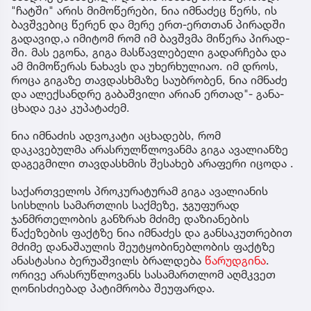
"ჩატ­ში" არის მი­მო­წე­რე­ბი, ნია იმ­ნა­ძეც წერს, ის
ბავ­შვე­ბიც წე­რენ და მერე ერთ-ერ­თთან პი­რად­ში
გა­და­ვი­დ,ა იმი­ტომ რომ იმ ბავ­შვმა მი­წე­რა პი­რად­
ში. მას ეგო­ნა, გიგა მას­წავ­ლე­ბე­ლი გა­დარ­ჩე­ბა და
ამ მი­მო­წე­რას ნა­ხავს და უხერ­ხუ­ლი­აო. იმ დროს,
როცა გი­გა­ზე თავ­დას­ხმა­ზე სა­უბ­რო­ბენ, ნია იმ­ნა­ძე
და ალექ­სან­დრე გა­ბაშ­ვი­ლი არი­ან ერ­თად"- გა­ნა­
ცხა­და ეკა კუ­პა­ტა­ძემ.
ნია იმნაძის ადვოკატი აცხადებს, რომ
დაკავებულმა არასრულწლოვანმა გიგა ავალიანზე
დაგეგმილი თავდასხმის შესახებ არაფერი იცოდა .
საქართველოს პროკურატურამ გიგა ავალიანის
სისხლის სამართლის საქმეზე, ჯგუფურად
ჯანმრთელობის განზრახ მძიმე დაზიანების
წაქეზების ფაქტზე ნია იმნაძეს და განსაკუთრებით
მძიმე დანაშაულის შეუტყობინებლობის ფაქტზე
ანასტასია ბერუაშვილს ბრალდება
წარუდგინა
.
ორივე არასრუწლოვანს სასამართლომ აღმკვეთ
ღონისძიებად პატიმრობა შეუფარდა.