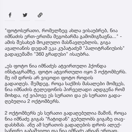
"ფოტოსურათი, რომელზეც ახლა ვისაუბრებ, ნია
იმნაძის ერთ-ერთმა მეგობარმა გამომიგზავნა..." -
ამის შესახებ მოკლული მასწავლებლის, გიგა
ავალიანის დედამ ეკა კუპატაძემ "პალიტრანიუსის"
გადაცემაში "360 გრადუსი" ისაუბრა.
„ეს ფოტო ნია იმნაძეს ატვირთული ჰქონდა
ინსტაგრამზე. ფოტო ატვირთული იყო 3 ოქტომბერს.
მე იმ დროს არ ვიცოდი ფოტო როდის
გადაიღეს. შემ­დეგ, როცა საქ­მის მა­სა­ლე­ბი მომ­ცეს,
ნია იმ­ნა­ძის ტე­ლე­ფო­ნის პირ­ვე­ლა­დი აღ­დგე­ნა რომ
მოხ­და, იქ ვი­პო­ვე ეს სუ­რა­თი და ეს სუ­რა­თი გა­და­
ღე­ბუ­ლია 2 ოქ­ტომ­ბერს.
2 ოქ­ტომ­ბერს ეს სუ­რა­თი გა­და­ღე­ბუ­ლია მა­შინ, როცა
ნია იმ­ნა­ძე გი­გას "ჩა­ტი­დან" გე­ბუ­ლობს გი­გა­ზე თავ­
დას­ხმას. ანუ ამ სუ­რა­თის გა­და­ღე­ბის დროს ალექ­
სან­დრე გა­ბაშ­ვი­ლი და ნია იმ­ნა­ძე არი­ან ერ­თად.