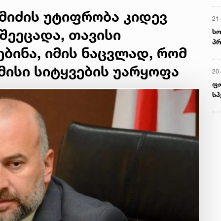
ამიძის უტიფრობა კიდევ
21 
შეეცადა, თავისი
სო
პრ
ბინა, იმის ნაცვლად, რომ
ერ
 მისი სიტყვების უარყოფა
20
ფ
სპ