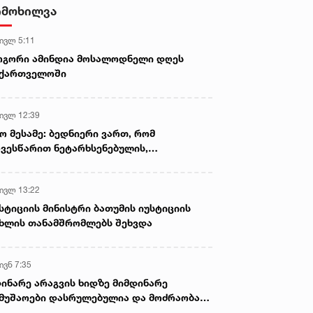
დამზადების, შენახვისა და
იმოხილვა
გავრცელების ფაქტებზე, ერთ
პირს ბრალდება წარედგინა
 ივლ 5:11
ოგორი ამინდია მოსალოდნელი დღეს
აქართველოში
 ივლ 12:39
ო მესამე: ბედნიერი ვართ, რომ
ვესწარით ნეტარხსენებულის,
თოლიკოს-პატრიარქ ილია მეორის
აწლს, ვართ მისი მემკვიდრეები
 ივლ 13:22
სტიციის მინისტრი ბათუმის იუსტიციის
ხლის თანამშრომლებს შეხვდა
ივნ 7:35
ინარე არაგვის ხიდზე მიმდინარე
მუშაოები დასრულებულია და მოძრაობა
ივე სამოძრაო ზოლზე აღდგენილია