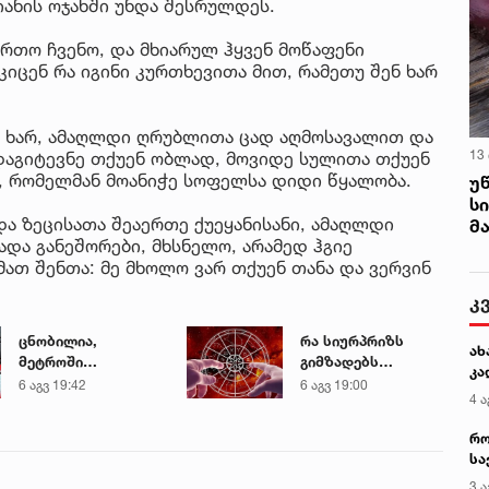
იანის ოჯახში უნდა შესრულდეს.
რთო ჩვენო, და მხიარულ ჰყვენ მოწაფენი
კიცენ რა იგინი კურთხევითა მით, რამეთუ შენ ხარ
ე ხარ, ამაღლდი ღრუბლითა ცად აღმოსავალით და
13
 დაგიტევნე თქუენ ობლად, მოვიდე სულითა თქუენ
ნ, რომელმან მოანიჭე სოფელსა დიდი წყალობა.
უ
ს
და ზეცისათა შეაერთე ქუეყანისანი, ამაღლდი
მ
და განეშორები, მხსნელო, არამედ ჰგიე
ათ შენთა: მე მხოლო ვარ თქუენ თანა და ვერვინ
კ
ცნობილია,
რა სიურპრიზს
ახ
მეტროში
გიმზადებს
კა
გარდაცვლილი 21
აგვისტო -
6 აგვ 19:42
6 აგვ 19:00
4 ა
წლის მარიამ
ინფორმაცია
ტყემალაძის
ზოდიაქოს
რო
ექსპერტიზის
თორმეტივე
სა
დასკვნა
ნიშნისთვის
კე
3 ა