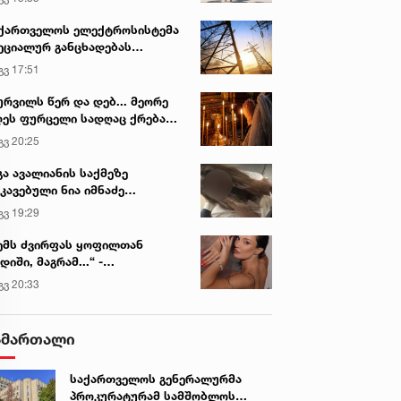
ქართველოს ელექტროსისტემა
ეციალურ განცხადებას
რცელებს
გვ 17:51
ურვილს წერ და დებ... მეორე
ეს ფურცელი სადღაც ქრება
 სურვილი სრულდება...“ -
გვ 20:25
სწაულმოქმედი ტაძარი შიდა
ართლში
გა ავალიანის საქმეზე
კავებული ნია იმნაძე
ინიკაში გადაჰყავთ
გვ 19:29
ემს ძვირფას ყოფილთან
დიში, მაგრამ...“ -
ექსანდრა პაიჭაძის
გვ 20:33
ლწრფელი აღიარება
ამართალი
საქართველოს გენერალურმა
პროკურატურამ სამშობლოს