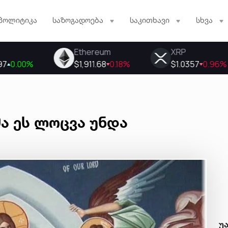
პოლიტიკა
საზოგადოება
საკითხავი
სხვა
ა ეს ლოცვა უნდა
უ